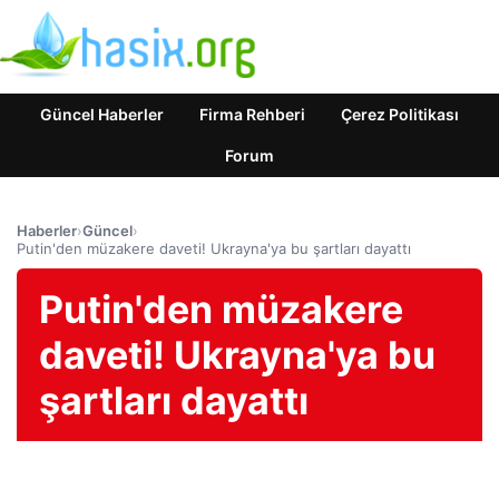
Güncel Haberler
Firma Rehberi
Çerez Politikası
Forum
Haberler
›
Güncel
›
Putin'den müzakere daveti! Ukrayna'ya bu şartları dayattı
Putin'den müzakere
daveti! Ukrayna'ya bu
şartları dayattı