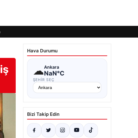
m
Hava Durumu
iş
☁
Ankara
NaN°C
ŞEHIR SEÇ
Bizi Takip Edin