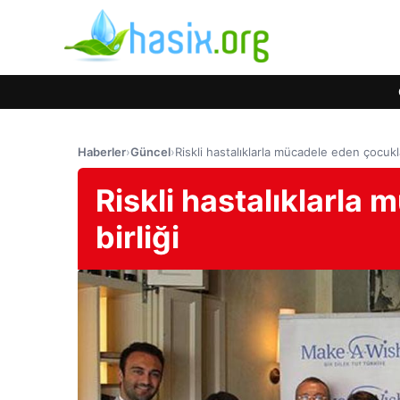
Haberler
›
Güncel
›
Riskli hastalıklarla mücadele eden çocuklar
Riskli hastalıklarla 
birliği