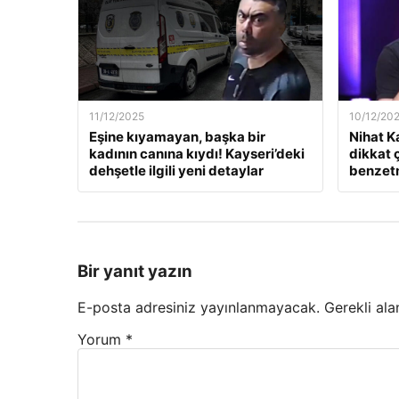
11/12/2025
10/12/20
Eşine kıyamayan, başka bir
Nihat K
kadının canına kıydı! Kayseri’deki
dikkat 
dehşetle ilgili yeni detaylar
benzet
Bir yanıt yazın
E-posta adresiniz yayınlanmayacak.
Gerekli ala
Yorum
*