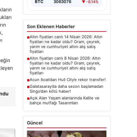
BTC
3063076
▼ -0.14%
ların
ukları
rın
Son Eklenen Haberler
k,
Altın fiyatları canlı 14 Nisan 2026: Altın
■
yı
fiyatları ne kadar oldu? Gram, çeyrek,
yarım ve cumhuriyet altını alış satış
fiyatları
Altın fiyatları canlı 8 Nisan 2026: Altın
■
meğin
fiyatları ne kadar oldu? Gram, çeyrek,
kleyen
yarım ve cumhuriyet altını alış satış
fiyatları
Acun Ilıcalı’dan Hull City’e rekor transfer!
■
Galatasaray’da daha sezon başlamadan
■
Singo’dan kötü haber!
undu
Açık Alan Yaşam alanlarında Kalite ve
■
bahçe mutfağı Tasarımları
Güncel