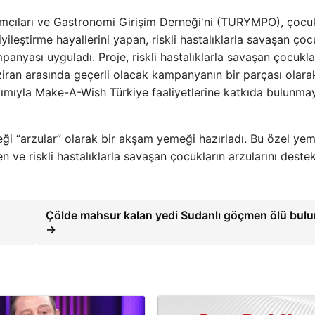
ımcıları ve Gastronomi Girişim Derneği'ni (TURYMPO), çocuk
iyileştirme hayallerini yapan, riskli hastalıklarla savaşan çoc
anyası uyguladı. Proje, riskli hastalıklarla savaşan çocukla
iran arasında geçerli olacak kampanyanın bir parçası olara
tılımıyla Make-A-Wish Türkiye faaliyetlerine katkıda bulunma
ği “arzular” olarak bir akşam yemeği hazırladı. Bu özel ye
en ve riskli hastalıklarla savaşan çocukların arzularını deste
Çölde mahsur kalan yedi Sudanlı göçmen ölü bul
→