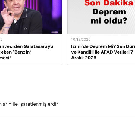
25
10/12/2025
ahveci’den Galatasaray’a
İzmir’de Deprem Mi? Son Du
çeken “Benzin”
ve Kandilli ile AFAD Verileri 7
mesi!
Aralık 2025
nlar
*
ile işaretlenmişlerdir