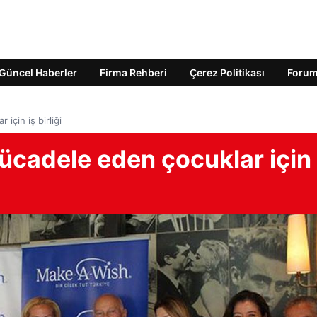
Güncel Haberler
Firma Rehberi
Çerez Politikası
Foru
 için iş birliği
mücadele eden çocuklar için 