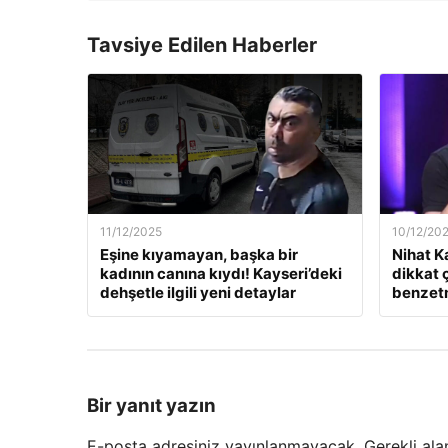
Tavsiye Edilen Haberler
11/12/2025
10/12/20
Eşine kıyamayan, başka bir
Nihat K
kadının canına kıydı! Kayseri’deki
dikkat 
dehşetle ilgili yeni detaylar
benzet
Bir yanıt yazın
E-posta adresiniz yayınlanmayacak.
Gerekli ala