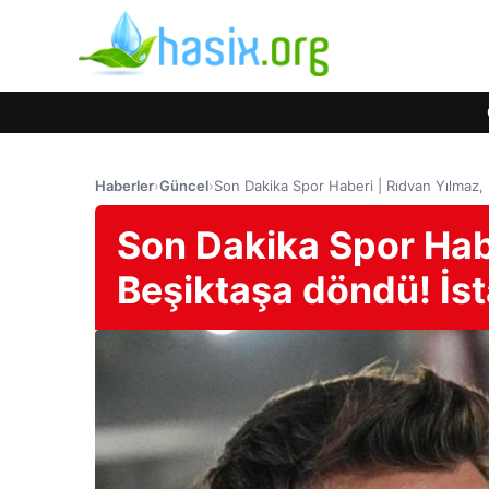
Haberler
›
Güncel
›
Son Dakika Spor Haberi | Rıdvan Yılmaz, 
Son Dakika Spor Habe
Beşiktaşa döndü! İst