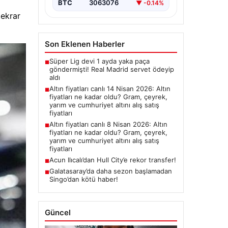
BTC
3063076
▼ -0.14%
tekrar
Son Eklenen Haberler
Süper Lig devi 1 ayda yaka paça
■
göndermişti! Real Madrid servet ödeyip
aldı
Altın fiyatları canlı 14 Nisan 2026: Altın
■
fiyatları ne kadar oldu? Gram, çeyrek,
yarım ve cumhuriyet altını alış satış
fiyatları
Altın fiyatları canlı 8 Nisan 2026: Altın
■
fiyatları ne kadar oldu? Gram, çeyrek,
yarım ve cumhuriyet altını alış satış
fiyatları
Acun Ilıcalı’dan Hull City’e rekor transfer!
■
Galatasaray’da daha sezon başlamadan
■
Singo’dan kötü haber!
Güncel