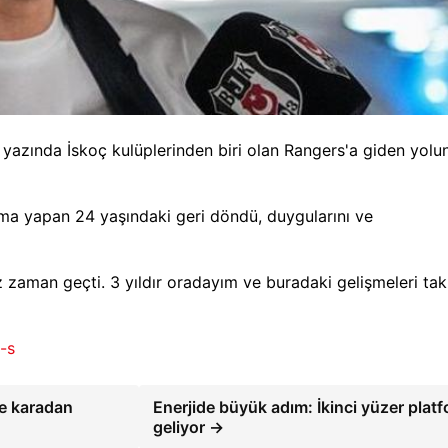
yazında İskoç kulüplerinden biri olan Rangers'a giden yolu
lama yapan 24 yaşındaki geri döndü, duygularını ve
aman geçti. 3 yıldır oradayım ve buradaki gelişmeleri tak
-s
e karadan
Enerjide büyük adım: İkinci yüzer plat
geliyor →