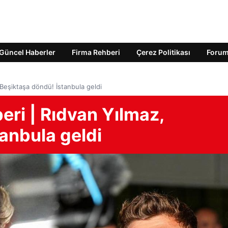
Güncel Haberler
Firma Rehberi
Çerez Politikası
Foru
Beşiktaşa döndü! İstanbula geldi
ri | Rıdvan Yılmaz,
anbula geldi