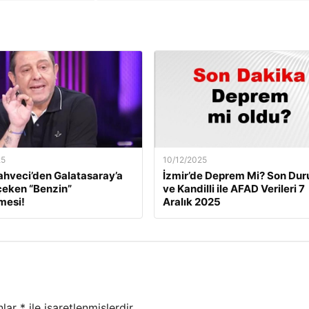
25
10/12/2025
ahveci’den Galatasaray’a
İzmir’de Deprem Mi? Son Du
çeken “Benzin”
ve Kandilli ile AFAD Verileri 7
mesi!
Aralık 2025
nlar
*
ile işaretlenmişlerdir