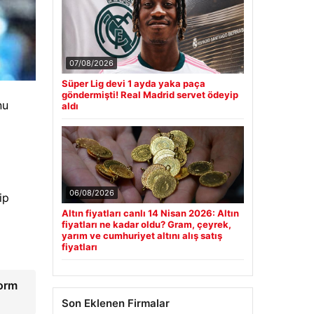
07/08/2026
Süper Lig devi 1 ayda yaka paça
göndermişti! Real Madrid servet ödeyip
nu
aldı
06/08/2026
ip
Altın fiyatları canlı 14 Nisan 2026: Altın
fiyatları ne kadar oldu? Gram, çeyrek,
yarım ve cumhuriyet altını alış satış
fiyatları
form
Son Eklenen Firmalar