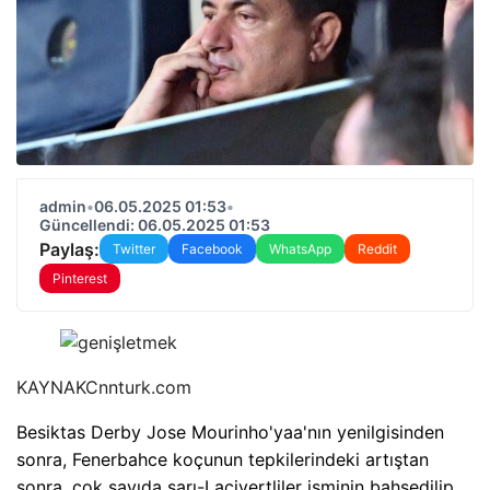
admin
•
06.05.2025 01:53
•
Güncellendi: 06.05.2025 01:53
Paylaş:
Twitter
Facebook
WhatsApp
Reddit
Pinterest
KAYNAK
Cnnturk.com
Besiktas Derby Jose Mourinho'yaa'nın yenilgisinden
sonra, Fenerbahce koçunun tepkilerindeki artıştan
sonra, çok sayıda sarı-Lacivertliler isminin bahsedilip