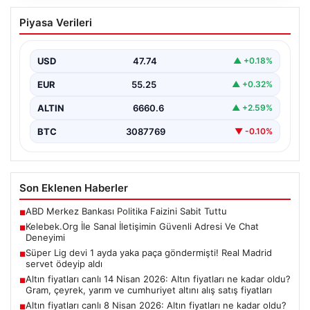
Kelebek.Org İle Sanal İletişimin Güvenli
Piyasa Verileri
Adresi Ve Chat Deneyimi
Sanal dünyasında bireylerin seviyeli bir tarzda bağlantı
kurması büyük bir önem ifade etmektedir. Halen…
USD
47.74
▲ +0.18%
EUR
55.25
▲ +0.32%
ALTIN
6660.6
▲ +2.59%
BTC
3087769
▼ -0.10%
Son Eklenen Haberler
ABD Merkez Bankası Politika Faizini Sabit Tuttu
■
Kelebek.Org İle Sanal İletişimin Güvenli Adresi Ve Chat
■
Deneyimi
Süper Lig devi 1 ayda yaka paça göndermişti! Real Madrid
■
servet ödeyip aldı
Altın fiyatları canlı 14 Nisan 2026: Altın fiyatları ne kadar oldu?
■
Gram, çeyrek, yarım ve cumhuriyet altını alış satış fiyatları
Altın fiyatları canlı 8 Nisan 2026: Altın fiyatları ne kadar oldu?
■