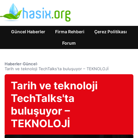
Güncel Haberler
Firma Rehberi
Çerez Politikası
Forum
Haberler
›
Güncel
›
Tarih ve teknoloji TechTalks'ta buluşuyor – TEKNOLOJİ
Tarih ve teknoloji
TechTalks'ta
buluşuyor –
TEKNOLOJİ