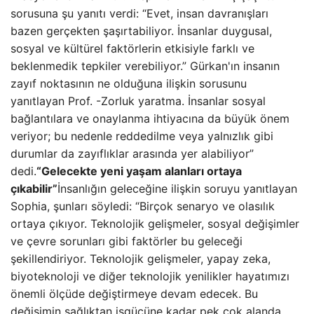
sorusuna şu yanıtı verdi: “Evet, insan davranışları
bazen gerçekten şaşırtabiliyor. İnsanlar duygusal,
sosyal ve kültürel faktörlerin etkisiyle farklı ve
beklenmedik tepkiler verebiliyor.” Gürkan'ın insanın
zayıf noktasının ne olduğuna ilişkin sorusunu
yanıtlayan Prof. -Zorluk yaratma. İnsanlar sosyal
bağlantılara ve onaylanma ihtiyacına da büyük önem
veriyor; bu nedenle reddedilme veya yalnızlık gibi
durumlar da zayıflıklar arasında yer alabiliyor”
dedi.
“Gelecekte yeni yaşam alanları ortaya
çıkabilir”
İnsanlığın geleceğine ilişkin soruyu yanıtlayan
Sophia, şunları söyledi: “Birçok senaryo ve olasılık
ortaya çıkıyor. Teknolojik gelişmeler, sosyal değişimler
ve çevre sorunları gibi faktörler bu geleceği
şekillendiriyor. Teknolojik gelişmeler, yapay zeka,
biyoteknoloji ve diğer teknolojik yenilikler hayatımızı
önemli ölçüde değiştirmeye devam edecek. Bu
değişimin sağlıktan işgücüne kadar pek çok alanda