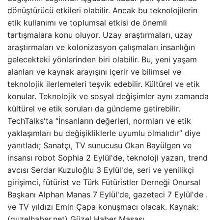
dönüştürücü etkileri olabilir. Ancak bu teknolojilerin
etik kullanımı ve toplumsal etkisi de önemli
tartışmalara konu oluyor. Uzay araştırmaları, uzay
araştırmaları ve kolonizasyon çalışmaları insanlığın
gelecekteki yönlerinden biri olabilir. Bu, yeni yaşam
alanları ve kaynak arayışını içerir ve bilimsel ve
teknolojik ilerlemeleri teşvik edebilir. Kültürel ve etik
konular. Teknolojik ve sosyal değişimler aynı zamanda
kültürel ve etik soruları da gündeme getirebilir.
TechTalks'ta “İnsanların değerleri, normları ve etik
yaklaşımları bu değişikliklerle uyumlu olmalıdır” diye
yanıtladı; Sanatçı, TV sunucusu Okan Bayülgen ve
insansı robot Sophia 2 Eylül'de, teknoloji yazarı, trend
avcısı Serdar Kuzuloğlu 3 Eylül'de, seri ve yenilikçi
girişimci, fütürist ve Türk Fütüristler Derneği Onursal
Başkanı Alphan Manas 7 Eylül'de, gazeteci 7 Eylül'de .
ve TV yıldızı Emin Çapa konuşmacı olacak. Kaynak:
(guzelhaber.net) Güzel Haber Masası