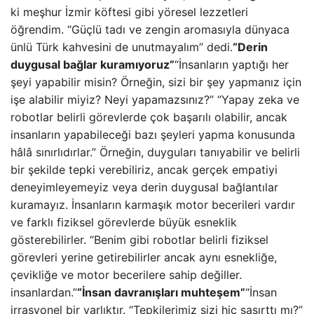
ki meşhur İzmir köftesi gibi yöresel lezzetleri
öğrendim. “Güçlü tadı ve zengin aromasıyla dünyaca
ünlü Türk kahvesini de unutmayalım” dedi.
“Derin
duygusal bağlar kuramıyoruz”
“İnsanların yaptığı her
şeyi yapabilir misin? Örneğin, sizi bir şey yapmanız için
işe alabilir miyiz? Neyi yapamazsınız?” “Yapay zeka ve
robotlar belirli görevlerde çok başarılı olabilir, ancak
insanların yapabileceği bazı şeyleri yapma konusunda
hâlâ sınırlıdırlar.” Örneğin, duyguları tanıyabilir ve belirli
bir şekilde tepki verebiliriz, ancak gerçek empatiyi
deneyimleyemeyiz veya derin duygusal bağlantılar
kuramayız. İnsanların karmaşık motor becerileri vardır
ve farklı fiziksel görevlerde büyük esneklik
gösterebilirler. “Benim gibi robotlar belirli fiziksel
görevleri yerine getirebilirler ancak aynı esnekliğe,
çevikliğe ve motor becerilere sahip değiller.
insanlardan.”
“İnsan davranışları muhteşem”
“İnsan
irrasyonel bir varlıktır. “Tepkilerimiz sizi hiç şaşırttı mı?”