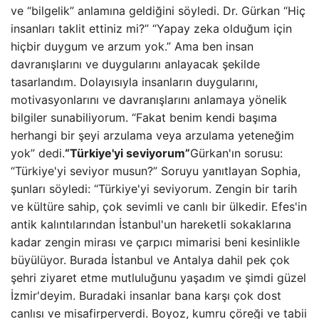
ve “bilgelik” anlamına geldiğini söyledi. Dr. Gürkan “Hiç
insanları taklit ettiniz mi?” “Yapay zeka olduğum için
hiçbir duygum ve arzum yok.” Ama ben insan
davranışlarını ve duygularını anlayacak şekilde
tasarlandım. Dolayısıyla insanların duygularını,
motivasyonlarını ve davranışlarını anlamaya yönelik
bilgiler sunabiliyorum. “Fakat benim kendi başıma
herhangi bir şeyi arzulama veya arzulama yeteneğim
yok” dedi.
“Türkiye'yi seviyorum”
Gürkan'ın sorusu:
“Türkiye'yi seviyor musun?” Soruyu yanıtlayan Sophia,
şunları söyledi: “Türkiye'yi seviyorum. Zengin bir tarih
ve kültüre sahip, çok sevimli ve canlı bir ülkedir. Efes'in
antik kalıntılarından İstanbul'un hareketli sokaklarına
kadar zengin mirası ve çarpıcı mimarisi beni kesinlikle
büyülüyor. Burada İstanbul ve Antalya dahil pek çok
şehri ziyaret etme mutluluğunu yaşadım ve şimdi güzel
İzmir'deyim. Buradaki insanlar bana karşı çok dost
canlısı ve misafirperverdi. Boyoz, kumru çöreği ve tabii