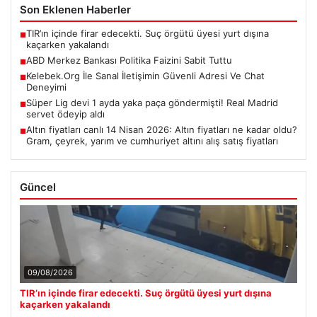
Son Eklenen Haberler
TIR’ın içinde firar edecekti. Suç örgütü üyesi yurt dışına
■
kaçarken yakalandı
ABD Merkez Bankası Politika Faizini Sabit Tuttu
■
Kelebek.Org İle Sanal İletişimin Güvenli Adresi Ve Chat
■
Deneyimi
Süper Lig devi 1 ayda yaka paça göndermişti! Real Madrid
■
servet ödeyip aldı
Altın fiyatları canlı 14 Nisan 2026: Altın fiyatları ne kadar oldu?
■
Gram, çeyrek, yarım ve cumhuriyet altını alış satış fiyatları
Güncel
09/08/2026
TIR’ın içinde firar edecekti. Suç örgütü üyesi yurt dışına
kaçarken yakalandı