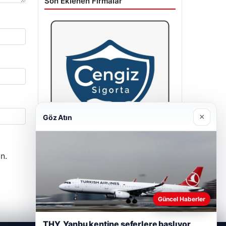
Son Eklenen Firmalar
×
Göz Atın
n.
Hastaş Beton
26/05/2026
Güncel Haberler
THY, Yanbu kentine seferlere başlıyor