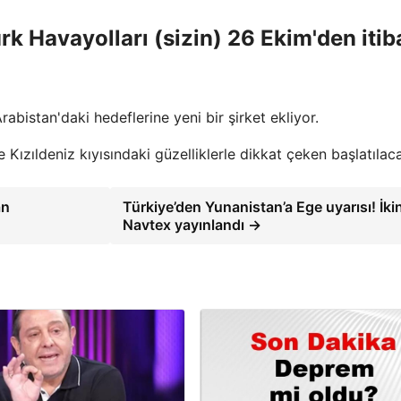
rk Havayolları (sizin) 26 Ekim'den itib
abistan'daki hedeflerine yeni bir şirket ekliyor.
ve Kızıldeniz kıyısındaki güzelliklerle dikkat çeken başlatılac
an
Türkiye’den Yunanistan’a Ege uyarısı! İki
Navtex yayınlandı →