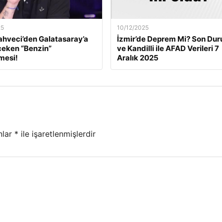
25
10/12/2025
ahveci’den Galatasaray’a
İzmir’de Deprem Mi? Son Du
çeken “Benzin”
ve Kandilli ile AFAD Verileri 7
mesi!
Aralık 2025
nlar
*
ile işaretlenmişlerdir