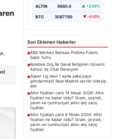
Halen…
ALTIN
6660.6
▲ +2.59%
aren
BTC
3087769
▼ -0.10%
Son Eklenen Haberler
ABD Merkez Bankası Politika Faizini
ak.
■
Sabit Tuttu
Kelebek.Org İle Sanal İletişimin Güvenli
■
Adresi Ve Chat Deneyimi
nci
Süper Lig devi 1 ayda yaka paça
■
göndermişti! Real Madrid servet ödeyip
aldı
Altın fiyatları canlı 14 Nisan 2026: Altın
■
fiyatları ne kadar oldu? Gram, çeyrek,
yarım ve cumhuriyet altını alış satış
fiyatları
Altın fiyatları canlı 8 Nisan 2026: Altın
■
fiyatları ne kadar oldu? Gram, çeyrek,
yarım ve cumhuriyet altını alış satış
fiyatları