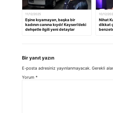
11/12/2025
10/12/20
Eşine kıyamayan, başka bir
Nihat K
kadının canına kıydı! Kayseri’deki
dikkat 
dehşetle ilgili yeni detaylar
benzet
Bir yanıt yazın
E-posta adresiniz yayınlanmayacak.
Gerekli ala
Yorum
*