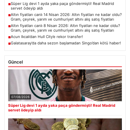
Süper Lig devi 1 ayda yaka paça göndermişti! Real Madrid
■
servet ödeyip aldı
Altın fiyatları canlı 14 Nisan 2026: Altın fiyatları ne kadar oldu?
■
Gram, çeyrek, yarım ve cumhuriyet altını alış satış fiyatları
Altın fiyatları canlı 8 Nisan 2026: Altın fiyatları ne kadar oldu?
■
Gram, çeyrek, yarım ve cumhuriyet altını alış satış fiyatları
Acun Ilıcalı’dan Hull City’e rekor transfer!
■
Galatasaray’da daha sezon başlamadan Singo’dan kötü haber!
■
Güncel
07/08/2026
Süper Lig devi 1 ayda yaka paça göndermişti! Real Madrid
servet ödeyip aldı