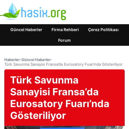
Güncel Haberler
Firma Rehberi
Çerez Politikası
Forum
Haberler
›
Güncel Haberler
›
Türk Savunma Sanayisi Fransa’da Eurosatory Fuarı’nda Gösteriliyor
Türk Savunma
Sanayisi Fransa’da
Eurosatory Fuarı’nda
Gösteriliyor