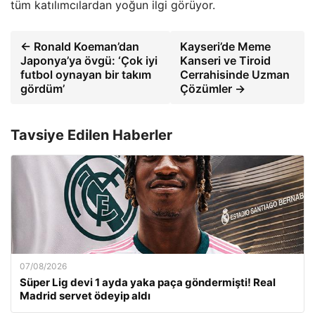
tüm katılımcılardan yoğun ilgi görüyor.
← Ronald Koeman’dan
Kayseri’de Meme
Japonya’ya övgü: ‘Çok iyi
Kanseri ve Tiroid
futbol oynayan bir takım
Cerrahisinde Uzman
gördüm’
Çözümler →
Tavsiye Edilen Haberler
07/08/2026
Süper Lig devi 1 ayda yaka paça göndermişti! Real
Madrid servet ödeyip aldı