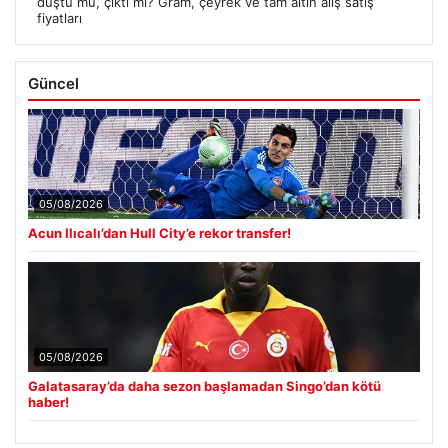
düştü mü, çıktı mı? Gram, çeyrek ve tam altın alış satış
fiyatları
Güncel
05/08/2026
Acun Ilıcalı’dan Hull City’e rekor transfer!
05/08/2026
Galatasaray’da daha sezon başlamadan Singo’dan kötü
haber!