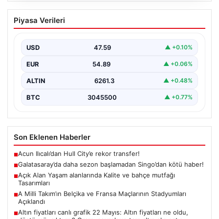
Galatasaray’da daha sezon başlamadan
Piyasa Verileri
Singo’dan kötü haber!
{ “title”: “Galatasaray’da Yeni Sezona Üzücü Haberle
Başlangıç: Singo’nun Durumu Belirsizliğini Koruyor”,
USD
47.59
▲ +0.10%
“content”: “…
EUR
54.89
▲ +0.06%
ALTIN
6261.3
▲ +0.48%
BTC
3045500
▲ +0.77%
Son Eklenen Haberler
Acun Ilıcalı’dan Hull City’e rekor transfer!
■
Galatasaray’da daha sezon başlamadan Singo’dan kötü haber!
■
Açık Alan Yaşam alanlarında Kalite ve bahçe mutfağı
■
Tasarımları
A Milli Takım’ın Belçika ve Fransa Maçlarının Stadyumları
■
Açıklandı
Altın fiyatları canlı grafik 22 Mayıs: Altın fiyatları ne oldu,
■