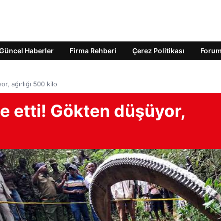
Güncel Haberler
Firma Rehberi
Çerez Politikası
Foru
, ağırlığı 500 kilo
 etti! Gökten düşüyor,