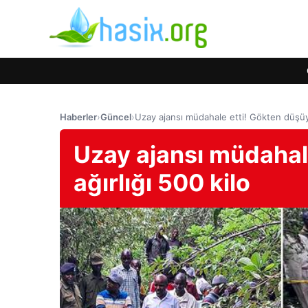
Haberler
›
Güncel
›
Uzay ajansı müdahale etti! Gökten düşüyor
Uzay ajansı müdahale
ağırlığı 500 kilo