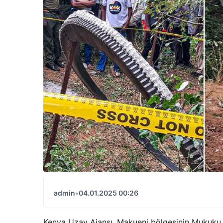
admin
•
04.01.2025 00:26
Kenya Uzay Ajansı, Makueni bölgesinin Mukuku 