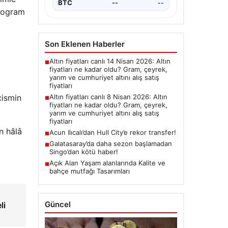
BTC
--
--
ilogram
Son Eklenen Haberler
Altın fiyatları canlı 14 Nisan 2026: Altın
■
fiyatları ne kadar oldu? Gram, çeyrek,
yarım ve cumhuriyet altını alış satış
fiyatları
cismin
Altın fiyatları canlı 8 Nisan 2026: Altın
■
fiyatları ne kadar oldu? Gram, çeyrek,
yarım ve cumhuriyet altını alış satış
fiyatları
n hâlâ
Acun Ilıcalı’dan Hull City’e rekor transfer!
■
Galatasaray’da daha sezon başlamadan
■
Singo’dan kötü haber!
Açık Alan Yaşam alanlarında Kalite ve
■
bahçe mutfağı Tasarımları
Güncel
li