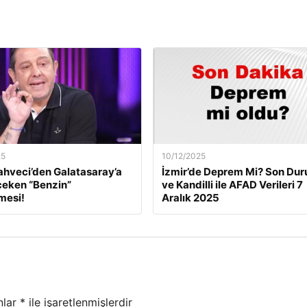
25
10/12/2025
ahveci’den Galatasaray’a
İzmir’de Deprem Mi? Son Du
çeken “Benzin”
ve Kandilli ile AFAD Verileri 7
mesi!
Aralık 2025
nlar
*
ile işaretlenmişlerdir