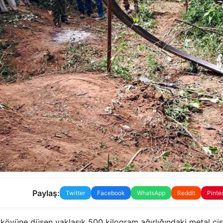
Paylaş:
Twitter
Facebook
WhatsApp
Reddit
Pinte
köyüne düşen yaklaşık 500 kilogram ağırlığındaki metal cis