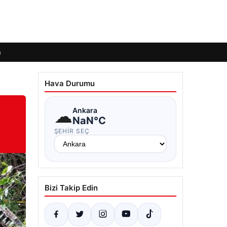
m
Hava Durumu
☁
Ankara
NaN°C
ŞEHIR SEÇ
Bizi Takip Edin