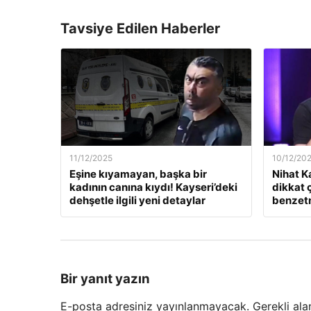
Tavsiye Edilen Haberler
11/12/2025
10/12/20
Eşine kıyamayan, başka bir
Nihat K
kadının canına kıydı! Kayseri’deki
dikkat 
dehşetle ilgili yeni detaylar
benzet
Bir yanıt yazın
E-posta adresiniz yayınlanmayacak.
Gerekli ala