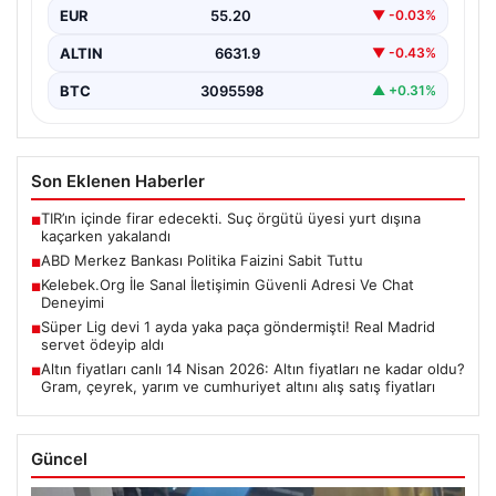
EUR
55.20
▼ -0.03%
ALTIN
6631.9
▼ -0.43%
BTC
3095598
▲ +0.31%
Son Eklenen Haberler
TIR’ın içinde firar edecekti. Suç örgütü üyesi yurt dışına
■
kaçarken yakalandı
ABD Merkez Bankası Politika Faizini Sabit Tuttu
■
Kelebek.Org İle Sanal İletişimin Güvenli Adresi Ve Chat
■
Deneyimi
Süper Lig devi 1 ayda yaka paça göndermişti! Real Madrid
■
servet ödeyip aldı
Altın fiyatları canlı 14 Nisan 2026: Altın fiyatları ne kadar oldu?
■
Gram, çeyrek, yarım ve cumhuriyet altını alış satış fiyatları
Güncel