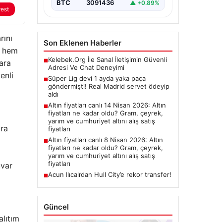
BTC
3091436
▲ +0.89%
rest
rını
Son Eklenen Haberler
k hem
Kelebek.Org İle Sanal İletişimin Güvenli
■
ara
Adresi Ve Chat Deneyimi
enli
Süper Lig devi 1 ayda yaka paça
■
göndermişti! Real Madrid servet ödeyip
aldı
Altın fiyatları canlı 14 Nisan 2026: Altın
■
fiyatları ne kadar oldu? Gram, çeyrek,
yarım ve cumhuriyet altını alış satış
ara
fiyatları
Altın fiyatları canlı 8 Nisan 2026: Altın
■
fiyatları ne kadar oldu? Gram, çeyrek,
yarım ve cumhuriyet altını alış satış
fiyatları
uvar
Acun Ilıcalı’dan Hull City’e rekor transfer!
■
Güncel
alıtım