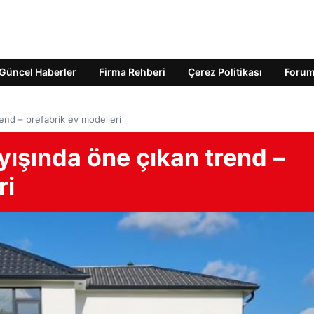
Güncel Haberler
Firma Rehberi
Çerez Politikası
Foru
rend – prefabrik ev modelleri
ayışında öne çıkan trend –
ri