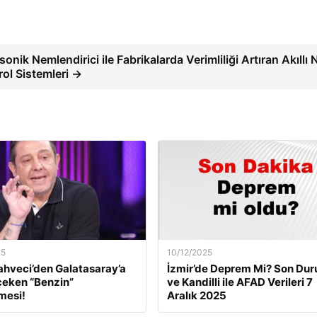
sonik Nemlendirici ile Fabrikalarda Verimliliği Artıran Akıllı
rol Sistemleri →
25
10/12/2025
ahveci’den Galatasaray’a
İzmir’de Deprem Mi? Son Du
çeken “Benzin”
ve Kandilli ile AFAD Verileri 7
mesi!
Aralık 2025