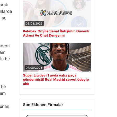
larak
anlarda
lar,
08/08/2026
Kelebek.Org İle Sanal İletişimin Güvenli
Adresi Ve Chat Deneyimi
odern
şam
lu bir
07/08/2026
Süper Lig devi 1 ayda yaka paça
göndermişti! Real Madrid servet ödeyip
aldı
 bir
anım
Son Eklenen Firmalar
sunan