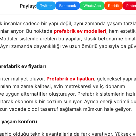
Paylaş:
Twitter
Facebook
WhatsApp
Reddit
Pinte
k insanlar sadece bir yapı değil, aynı zamanda yaşam tarzla
anlar arıyor. Bu noktada
prefabrik ev modelleri
, hem esteti
Modüler sistemle üretilen bu yapılar, klasik betonarme binal
Aynı zamanda dayanıklılığı ve uzun ömürlü yapısıyla da güv
refabrik ev fiyatları
riter maliyet oluyor.
Prefabrik ev fiyatları
, geleneksel yapıl
anılan malzeme kalitesi, evin metrekaresi ve iç donanım
e uygun alternatifler oluşturuyor. Prefabrik sistemlerin hızlı
altarak ekonomik bir çözüm sunuyor. Ayrıca enerji verimli d
 uzun vadede ciddi tasarruf sağlamak mümkün hale geliyor.
n yaşam konforu
 sahip olduğu teknik avantajlarla da fark yaratıyor. Yüksek y