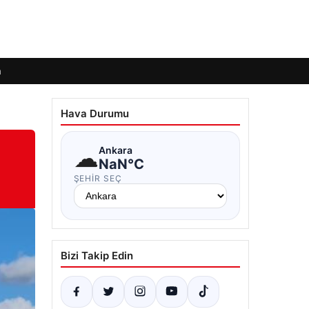
m
Hava Durumu
☁
Ankara
NaN°C
ŞEHIR SEÇ
Bizi Takip Edin