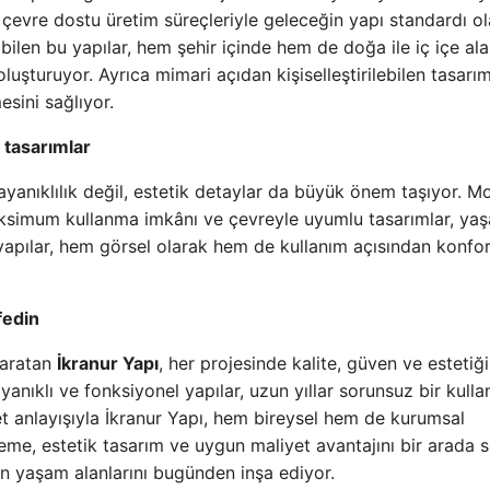
çevre dostu üretim süreçleriyle geleceğin yapı standardı o
abilen bu yapılar, hem şehir içinde hem de doğa ile iç içe al
uşturuyor. Ayrıca mimari açıdan kişiselleştirilebilen tasarım
esini sağlıyor.
n tasarımlar
ayanıklılık değil, estetik detaylar da büyük önem taşıyor. M
 maksimum kullanma imkânı ve çevreyle uyumlu tasarımlar, ya
 yapılar, hem görsel olarak hem de kullanım açısından konfor
fedin
yaratan
İkranur Yapı
, her projesinde kalite, güven ve estetiği
ayanıklı ve fonksiyonel yapılar, uzun yıllar sorunsuz bir kull
t anlayışıyla İkranur Yapı, hem bireysel hem de kurumsal
alzeme, estetik tasarım ve uygun maliyet avantajını bir arada 
in yaşam alanlarını bugünden inşa ediyor.