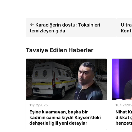
← Karaciğerin dostu: Toksinleri
Ultra
temizleyen gıda
Kont
Tavsiye Edilen Haberler
11/12/2025
10/12/20
Eşine kıyamayan, başka bir
Nihat K
kadının canına kıydı! Kayseri’deki
dikkat 
dehşetle ilgili yeni detaylar
benzet