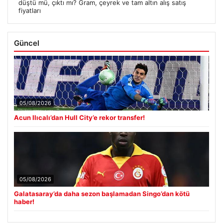
düştü mü, çıktı mı? Gram, çeyrek ve tam altın alış satış
fiyatları
Güncel
05/08/2026
Acun Ilıcalı’dan Hull City’e rekor transfer!
05/08/2026
Galatasaray’da daha sezon başlamadan Singo’dan kötü
haber!