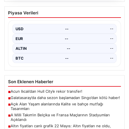
05.08.2026
Galatasaray’da daha sezon başlamadan
Piyasa Verileri
Singo’dan kötü haber!
{ “title”: “Galatasaray’da Yeni Sezona Üzücü Haberle
Başlangıç: Singo’nun Durumu Belirsizliğini Koruyor”,
USD
--
--
“content”: “…
EUR
--
--
ALTIN
--
--
BTC
--
--
Son Eklenen Haberler
Acun Ilıcalı’dan Hull City’e rekor transfer!
■
Galatasaray’da daha sezon başlamadan Singo’dan kötü haber!
■
Açık Alan Yaşam alanlarında Kalite ve bahçe mutfağı
■
Tasarımları
A Milli Takım’ın Belçika ve Fransa Maçlarının Stadyumları
■
Açıklandı
Altın fiyatları canlı grafik 22 Mayıs: Altın fiyatları ne oldu,
■