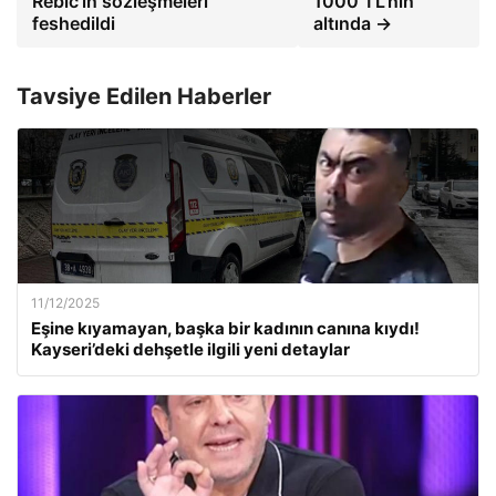
Rebic'in sözleşmeleri
1000 TL'nin
feshedildi
altında →
Tavsiye Edilen Haberler
11/12/2025
Eşine kıyamayan, başka bir kadının canına kıydı!
Kayseri’deki dehşetle ilgili yeni detaylar