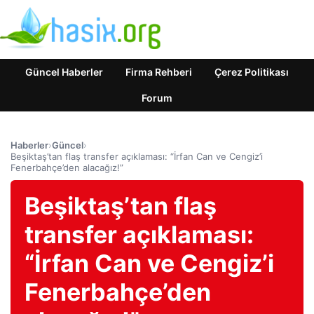
Güncel Haberler
Firma Rehberi
Çerez Politikası
Forum
Haberler
›
Güncel
›
Beşiktaş’tan flaş transfer açıklaması: “İrfan Can ve Cengiz’i
Fenerbahçe’den alacağız!”
Beşiktaş’tan flaş
transfer açıklaması:
“İrfan Can ve Cengiz’i
Fenerbahçe’den