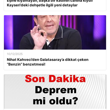
Eşine kıyamayan, başka bir kadının canına kıydı!
Kayseri’deki dehşetle ilgili yeni detaylar
10/12/2025
Nihat Kahveci’den Galatasaray’a dikkat çeken
“Benzin” benzetmesi!