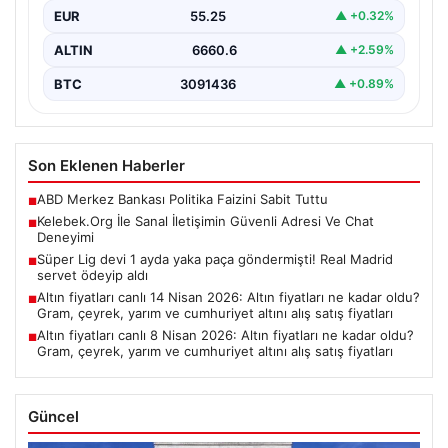
EUR
55.25
▲ +0.32%
ALTIN
6660.6
▲ +2.59%
BTC
3091436
▲ +0.89%
Son Eklenen Haberler
ABD Merkez Bankası Politika Faizini Sabit Tuttu
■
Kelebek.Org İle Sanal İletişimin Güvenli Adresi Ve Chat
■
Deneyimi
Süper Lig devi 1 ayda yaka paça göndermişti! Real Madrid
■
servet ödeyip aldı
Altın fiyatları canlı 14 Nisan 2026: Altın fiyatları ne kadar oldu?
■
Gram, çeyrek, yarım ve cumhuriyet altını alış satış fiyatları
Altın fiyatları canlı 8 Nisan 2026: Altın fiyatları ne kadar oldu?
■
Gram, çeyrek, yarım ve cumhuriyet altını alış satış fiyatları
Güncel