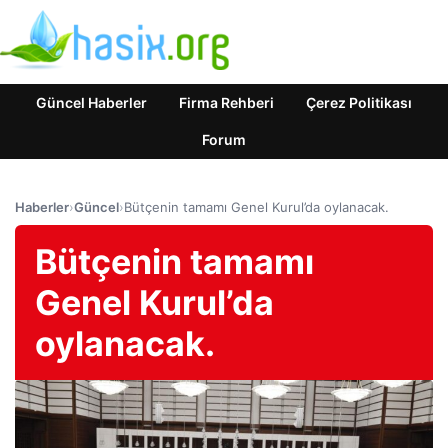
Güncel Haberler
Firma Rehberi
Çerez Politikası
Forum
Haberler
›
Güncel
›
Bütçenin tamamı Genel Kurul’da oylanacak.
Bütçenin tamamı
Genel Kurul’da
oylanacak.