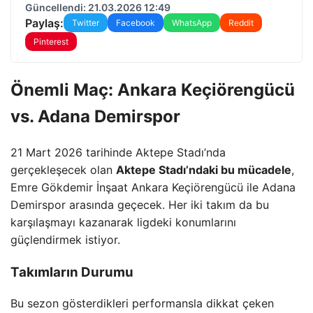
Güncellendi: 21.03.2026 12:49
Paylaş:
Twitter
Facebook
WhatsApp
Reddit
Pinterest
Önemli Maç: Ankara Keçiörengücü
vs. Adana Demirspor
21 Mart 2026 tarihinde Aktepe Stadı’nda
gerçekleşecek olan
Aktepe Stadı’ndaki bu mücadele
,
Emre Gökdemir İnşaat Ankara Keçiörengücü ile Adana
Demirspor arasında geçecek. Her iki takım da bu
karşılaşmayı kazanarak ligdeki konumlarını
güçlendirmek istiyor.
Takımların Durumu
Bu sezon gösterdikleri performansla dikkat çeken