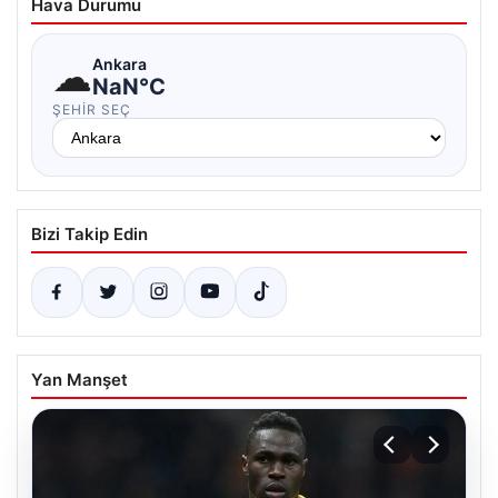
Hava Durumu
☁
Ankara
NaN°C
ŞEHIR SEÇ
Bizi Takip Edin
Yan Manşet