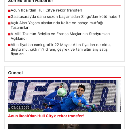
Son Eklenen Haberler
Acun Ilıcalı’dan Hull City’e rekor transfer!
■
Galatasaray’da daha sezon başlamadan Singo’dan kötü haber!
■
Açık Alan Yaşam alanlarında Kalite ve bahçe mutfağı
■
Tasarımları
A Milli Takım’ın Belçika ve Fransa Maçlarının Stadyumları
■
Açıklandı
Altın fiyatları canlı grafik 22 Mayıs: Altın fiyatları ne oldu,
■
düştü mü, çıktı mı? Gram, çeyrek ve tam altın alış satış
fiyatları
Güncel
05/08/2026
Acun Ilıcalı’dan Hull City’e rekor transfer!