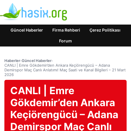
Güncel Haberler
Firma Rehberi
Çerez Politikası
Forum
Haberler
›
Güncel Haberler
›
CANLI | Emre Gökdemir’den Ankara Keçiörengücü – Adana
Demirspor Maç Canlı Anlatımı! Maç Saati ve Kanal Bilgileri – 21 Mart
2026
CANLI | Emre
Gökdemir’den Ankara
Keçiörengücü – Adana
Demirspor Maç Canlı