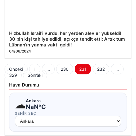
Hizbullah İsrail'i vurdu, her yerden alevler yükseldi!
30 bin kişi tahliye edildi, açıkça tehdit etti: Artık tüm
Lübnan'ın yanma vakti geldi!
04/06/2024
Yazı
Önceki
1
…
230
231
232
…
329
Sonraki
sayfalaması
Hava Durumu
☁
Ankara
NaN°C
ŞEHIR SEÇ