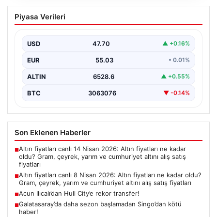
Altın fiyatları canlı 8 Nisan 2026: Altın
Piyasa Verileri
fiyatları ne kadar oldu? Gram, çeyrek,
yarım ve cumhuriyet altını alış satış
fiyatları
USD
47.70
▲ +0.16%
EUR
55.03
• 0.01%
ALTIN
6528.6
▲ +0.55%
BTC
3063076
▼ -0.14%
Son Eklenen Haberler
Altın fiyatları canlı 14 Nisan 2026: Altın fiyatları ne kadar
■
oldu? Gram, çeyrek, yarım ve cumhuriyet altını alış satış
fiyatları
Altın fiyatları canlı 8 Nisan 2026: Altın fiyatları ne kadar oldu?
■
Gram, çeyrek, yarım ve cumhuriyet altını alış satış fiyatları
Acun Ilıcalı’dan Hull City’e rekor transfer!
■
Galatasaray’da daha sezon başlamadan Singo’dan kötü
■
haber!