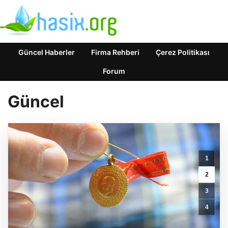
Güncel Haberler
Firma Rehberi
Çerez Politikası
Forum
Güncel
1
Nihat
2
Kahveci’den
3
Galatasaray’a
dikkat
4
çeken
“Benzin”