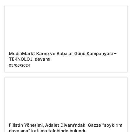
Web tasarım ajansı ile dijital markalaşma süreçlerinde
yaratıcı dönüşüm
06.12.2025 17:28
MediaMarkt Karne ve Babalar Günü Kampanyası –
TEKNOLOJİ devamı
05/06/2024
Filistin Yönetimi, Adalet Divanı'ndaki Gazze “soykırım
davasına” katılma talebinde bulundu