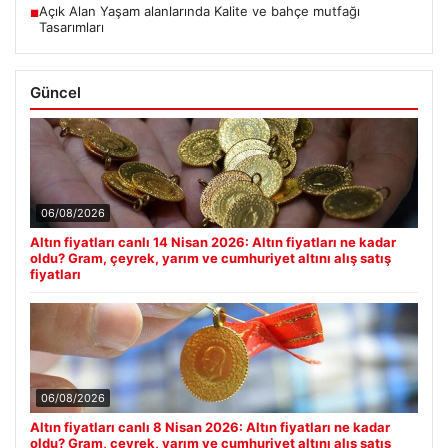
Açık Alan Yaşam alanlarında Kalite ve bahçe mutfağı
■
Tasarımları
Güncel
06/08/2026
Altın fiyatları canlı 14 Nisan 2026: Altın fiyatları ne kadar
oldu? Gram, çeyrek, yarım ve cumhuriyet altını alış satış
fiyatları
06/08/2026
Altın fiyatları canlı 8 Nisan 2026: Altın fiyatları ne kadar
oldu? Gram, çeyrek, yarım ve cumhuriyet altını alış satış