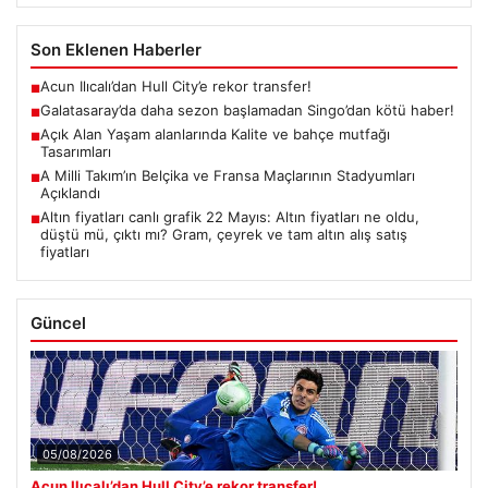
Son Eklenen Haberler
Acun Ilıcalı’dan Hull City’e rekor transfer!
■
Galatasaray’da daha sezon başlamadan Singo’dan kötü haber!
■
Açık Alan Yaşam alanlarında Kalite ve bahçe mutfağı
■
Tasarımları
A Milli Takım’ın Belçika ve Fransa Maçlarının Stadyumları
■
Açıklandı
Altın fiyatları canlı grafik 22 Mayıs: Altın fiyatları ne oldu,
■
düştü mü, çıktı mı? Gram, çeyrek ve tam altın alış satış
fiyatları
Güncel
05/08/2026
Acun Ilıcalı’dan Hull City’e rekor transfer!