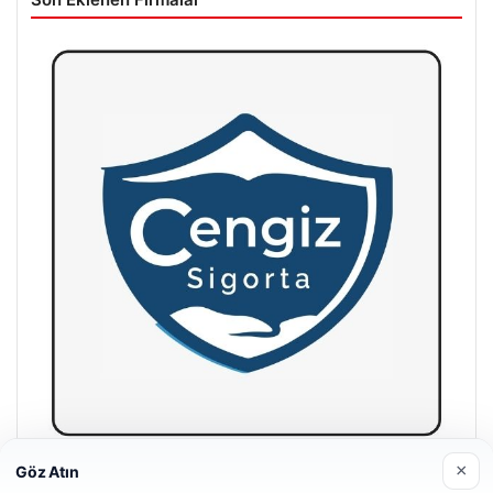
×
Göz Atın
Hastaş Beton