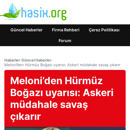
Güncel Haberler
Firma Rehberi
Çerez Politikası
Forum
Haberler
›
Güncel Haberler
›
Meloni’den Hürmüz Boğazı uyarısı: Askeri müdahale savaş çıkarır
Meloni’den Hürmüz
Boğazı uyarısı: Askeri
müdahale savaş
çıkarır