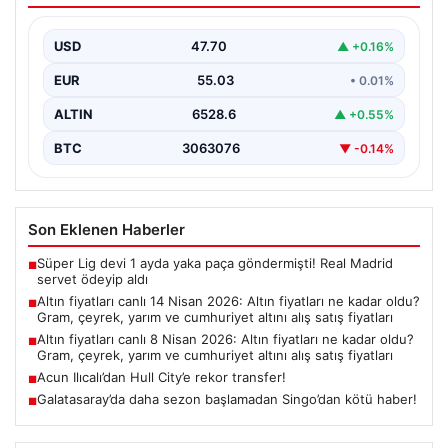
yarım ve cumhuriyet altını alış satış
fiyatları
USD
47.70
▲ +0.16%
EUR
55.03
• 0.01%
ALTIN
6528.6
▲ +0.55%
BTC
3063076
▼ -0.14%
Son Eklenen Haberler
Süper Lig devi 1 ayda yaka paça göndermişti! Real Madrid
■
servet ödeyip aldı
Altın fiyatları canlı 14 Nisan 2026: Altın fiyatları ne kadar oldu?
■
Gram, çeyrek, yarım ve cumhuriyet altını alış satış fiyatları
Altın fiyatları canlı 8 Nisan 2026: Altın fiyatları ne kadar oldu?
■
Gram, çeyrek, yarım ve cumhuriyet altını alış satış fiyatları
Acun Ilıcalı’dan Hull City’e rekor transfer!
■
Galatasaray’da daha sezon başlamadan Singo’dan kötü haber!
■