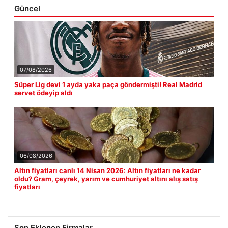
Güncel
07/08/2026
Süper Lig devi 1 ayda yaka paça göndermişti! Real Madrid
servet ödeyip aldı
06/08/2026
Altın fiyatları canlı 14 Nisan 2026: Altın fiyatları ne kadar
oldu? Gram, çeyrek, yarım ve cumhuriyet altını alış satış
fiyatları
Son Eklenen Firmalar