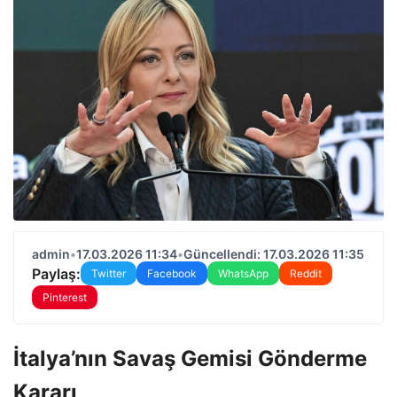
admin
•
17.03.2026 11:34
•
Güncellendi: 17.03.2026 11:35
Paylaş:
Twitter
Facebook
WhatsApp
Reddit
Pinterest
İtalya’nın Savaş Gemisi Gönderme
Kararı