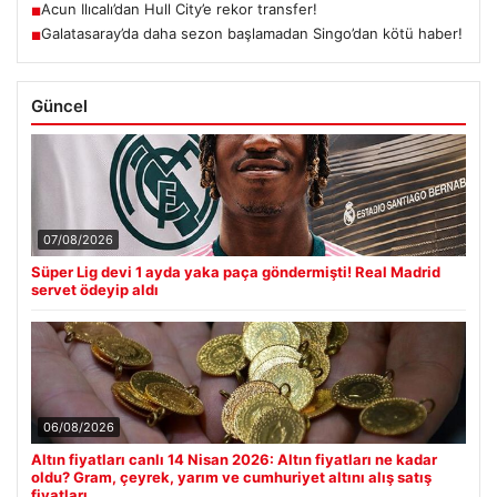
Acun Ilıcalı’dan Hull City’e rekor transfer!
■
Galatasaray’da daha sezon başlamadan Singo’dan kötü haber!
■
Güncel
07/08/2026
Süper Lig devi 1 ayda yaka paça göndermişti! Real Madrid
servet ödeyip aldı
06/08/2026
Altın fiyatları canlı 14 Nisan 2026: Altın fiyatları ne kadar
oldu? Gram, çeyrek, yarım ve cumhuriyet altını alış satış
fiyatları