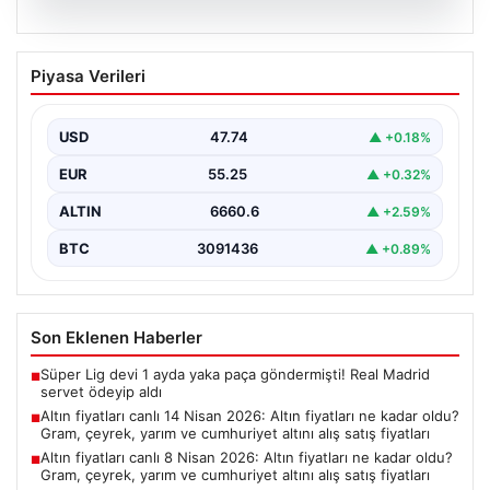
06.08.2026
Altın fiyatları canlı 14 Nisan 2026: Altın
Piyasa Verileri
fiyatları ne kadar oldu? Gram, çeyrek,
yarım ve cumhuriyet altını alış satış
fiyatları
USD
47.74
▲ +0.18%
EUR
55.25
▲ +0.32%
ALTIN
6660.6
▲ +2.59%
BTC
3091436
▲ +0.89%
Son Eklenen Haberler
Süper Lig devi 1 ayda yaka paça göndermişti! Real Madrid
■
servet ödeyip aldı
Altın fiyatları canlı 14 Nisan 2026: Altın fiyatları ne kadar oldu?
■
Gram, çeyrek, yarım ve cumhuriyet altını alış satış fiyatları
Altın fiyatları canlı 8 Nisan 2026: Altın fiyatları ne kadar oldu?
■
Gram, çeyrek, yarım ve cumhuriyet altını alış satış fiyatları