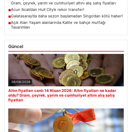
Gram, çeyrek, yarım ve cumhuriyet altını alış satış fiyatları
Acun Ilıcalı’dan Hull City’e rekor transfer!
■
Galatasaray’da daha sezon başlamadan Singo’dan kötü haber!
■
Açık Alan Yaşam alanlarında Kalite ve bahçe mutfağı
■
Tasarımları
Güncel
06/08/2026
Altın fiyatları canlı 14 Nisan 2026: Altın fiyatları ne kadar
oldu? Gram, çeyrek, yarım ve cumhuriyet altını alış satış
fiyatları