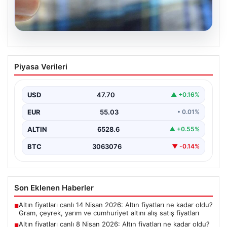
06.08.2026
Altın fiyatları canlı 8 Nisan 2026: Altın
Piyasa Verileri
fiyatları ne kadar oldu? Gram, çeyrek,
yarım ve cumhuriyet altını alış satış
fiyatları
USD
47.70
▲ +0.16%
EUR
55.03
• 0.01%
ALTIN
6528.6
▲ +0.55%
BTC
3063076
▼ -0.14%
Son Eklenen Haberler
Altın fiyatları canlı 14 Nisan 2026: Altın fiyatları ne kadar oldu?
■
Gram, çeyrek, yarım ve cumhuriyet altını alış satış fiyatları
Altın fiyatları canlı 8 Nisan 2026: Altın fiyatları ne kadar oldu?
■