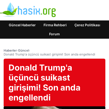
Güncel Haberler
Firma Rehberi
Çerez Politikası
Forum
Haberler
›
Güncel
›
Donald Trump'a üçüncü suikast girişimi! Son anda engellendi
Donald Trump'a
üçüncü suikast
girişimi! Son anda
engellendi