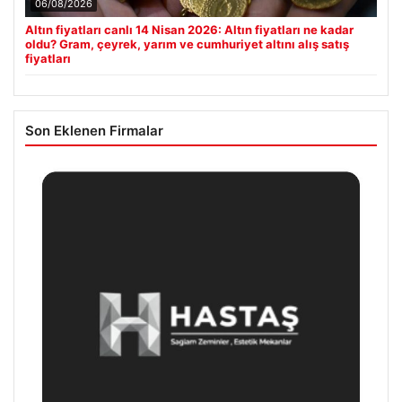
06/08/2026
Altın fiyatları canlı 14 Nisan 2026: Altın fiyatları ne kadar
oldu? Gram, çeyrek, yarım ve cumhuriyet altını alış satış
fiyatları
Son Eklenen Firmalar