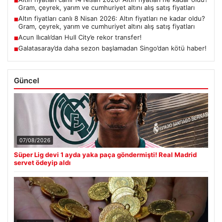
■
Gram, çeyrek, yarım ve cumhuriyet altını alış satış fiyatları
Altın fiyatları canlı 8 Nisan 2026: Altın fiyatları ne kadar oldu?
■
Gram, çeyrek, yarım ve cumhuriyet altını alış satış fiyatları
Acun Ilıcalı’dan Hull City’e rekor transfer!
■
Galatasaray’da daha sezon başlamadan Singo’dan kötü haber!
■
Güncel
07/08/2026
Süper Lig devi 1 ayda yaka paça göndermişti! Real Madrid
servet ödeyip aldı