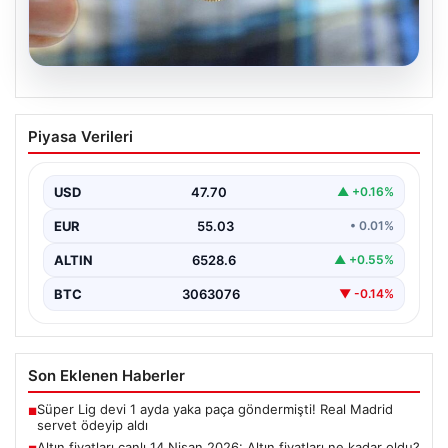
06.08.2026
Altın fiyatları canlı 8 Nisan 2026: Altın
Piyasa Verileri
fiyatları ne kadar oldu? Gram, çeyrek,
yarım ve cumhuriyet altını alış satış
fiyatları
USD
47.70
▲ +0.16%
EUR
55.03
• 0.01%
ALTIN
6528.6
▲ +0.55%
BTC
3063076
▼ -0.14%
Son Eklenen Haberler
Süper Lig devi 1 ayda yaka paça göndermişti! Real Madrid
■
servet ödeyip aldı
Altın fiyatları canlı 14 Nisan 2026: Altın fiyatları ne kadar oldu?