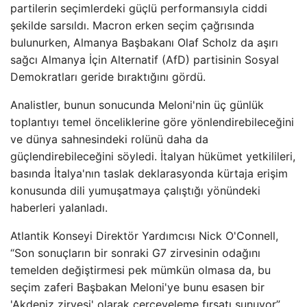
partilerin seçimlerdeki güçlü performansıyla ciddi
şekilde sarsıldı. Macron erken seçim çağrısında
bulunurken, Almanya Başbakanı Olaf Scholz da aşırı
sağcı Almanya İçin Alternatif (AfD) partisinin Sosyal
Demokratları geride bıraktığını gördü.
Analistler, bunun sonucunda Meloni'nin üç günlük
toplantıyı temel önceliklerine göre yönlendirebileceğini
ve dünya sahnesindeki rolünü daha da
güçlendirebileceğini söyledi. İtalyan hükümet yetkilileri,
basında İtalya'nın taslak deklarasyonda kürtaja erişim
konusunda dili yumuşatmaya çalıştığı yönündeki
haberleri yalanladı.
Atlantik Konseyi Direktör Yardımcısı Nick O'Connell,
“Son sonuçların bir sonraki G7 zirvesinin odağını
temelden değiştirmesi pek mümkün olmasa da, bu
seçim zaferi Başbakan Meloni'ye bunu esasen bir
'Akdeniz zirvesi' olarak çerçeveleme fırsatı sunuyor”