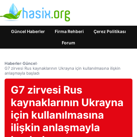
Güncel Haberler
Firma Rehberi
Çerez Politikası
Forum
Haberler
›
Güncel
›
G7 zirvesi Rus kaynaklarının Ukrayna için kullanılmasına ilişkin
anlaşmayla başladı
G7 zirvesi Rus
kaynaklarının Ukrayna
için kullanılmasına
ilişkin anlaşmayla