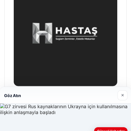
×
Göz Atın
Hastaş Beton
26/05/2026