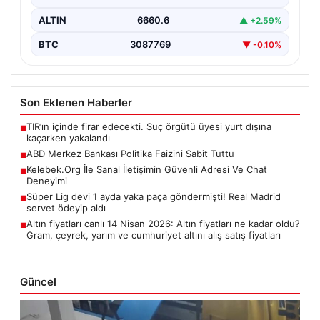
ALTIN
6660.6
▲ +2.59%
BTC
3087769
▼ -0.10%
Son Eklenen Haberler
TIR’ın içinde firar edecekti. Suç örgütü üyesi yurt dışına
■
kaçarken yakalandı
ABD Merkez Bankası Politika Faizini Sabit Tuttu
■
Kelebek.Org İle Sanal İletişimin Güvenli Adresi Ve Chat
■
Deneyimi
Süper Lig devi 1 ayda yaka paça göndermişti! Real Madrid
■
servet ödeyip aldı
Altın fiyatları canlı 14 Nisan 2026: Altın fiyatları ne kadar oldu?
■
Gram, çeyrek, yarım ve cumhuriyet altını alış satış fiyatları
Güncel