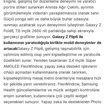
Engine, gelişmiş bir düzenleme deneyimi ve yaratıcı
portre stilleri sunarken Anında Ağır Çekim, ayrıntılı
görüntülemeyle videoları yavaşlatmanıza olanak tanır.
Güçlü yonga seti ve daha büyük buhar odasıyla
ısınmayı azaltarak oyun deneyimini iyileştiren Galaxy Z
Fold6, 7,6 inçlik 2600 nit parlaklığa sahip ekranıyla
gerçekçi grafikler sunuyor.
Galaxy Z Flip6 ile
kullanıcının yaratıcılığıyla birlikte mobil deneyimler de
artacak
Galaxy Z Flip6, gelişmiş taşınabilirlik için
optimize edilmiş olup yeni kişiselleştirme ve yaratıcılık
özellikleri sunar. Yeniden tasarlanan 3,4 inçlik Süper
AMOLED FlexWindow, yapay zeka destekli işlevlerin
cihazı açmadan kullanılmasına olanak tanırken,
kişiselleştirilmiş mesaj metni önerileriyle mesajlara hızlı
bir şekilde yanıt verebilirsiniz. FlexWindow, Samsung
Health güncellemelerine ve müzik widget'ı kontrolüne
erişim sunarken, kullanıcılara çok çeşitli widget
seçenekleri sunuyor. Yapay zeka ile desteklenen Photo