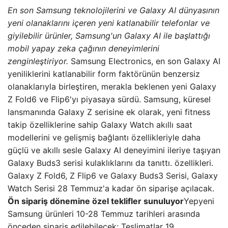
En son Samsung teknolojilerini ve Galaxy AI dünyasının
yeni olanaklarını içeren yeni katlanabilir telefonlar ve
giyilebilir ürünler, Samsung'un Galaxy AI ile başlattığı
mobil yapay zeka çağının deneyimlerini
zenginleştiriyor.
Samsung Electronics, en son Galaxy AI
yeniliklerini katlanabilir form faktörünün benzersiz
olanaklarıyla birleştiren, merakla beklenen yeni Galaxy
Z Fold6 ve Flip6'yı piyasaya sürdü. Samsung, küresel
lansmanında Galaxy Z serisine ek olarak, yeni fitness
takip özelliklerine sahip Galaxy Watch akıllı saat
modellerini ve gelişmiş bağlantı özellikleriyle daha
güçlü ve akıllı sesle Galaxy AI deneyimini ileriye taşıyan
Galaxy Buds3 serisi kulaklıklarını da tanıttı. özellikleri.
Galaxy Z Fold6, Z Flip6 ve Galaxy Buds3 Serisi, Galaxy
Watch Serisi 28 Temmuz'a kadar ön siparişe açılacak.
Ön sipariş dönemine özel teklifler sunuluyor
Yepyeni
Samsung ürünleri 10-28 Temmuz tarihleri ​​arasında
önceden sipariş edilebilecek; Teslimatlar 19