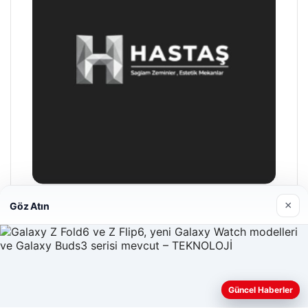
×
Göz Atın
Hastaş Beton
26/05/2026
Güncel Haberler
Web sitemizi nasıl kullandığınızı daha iyi anlayabilmek,