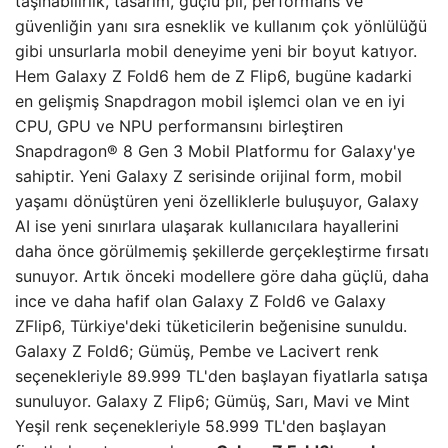
taşınabilirlik, tasarım, güçlü pil, performans ve
güvenliğin yanı sıra esneklik ve kullanım çok yönlülüğü
gibi unsurlarla mobil deneyime yeni bir boyut katıyor.
Hem Galaxy Z Fold6 hem de Z Flip6, bugüne kadarki
en gelişmiş Snapdragon mobil işlemci olan ve en iyi
CPU, GPU ve NPU performansını birleştiren
Snapdragon® 8 Gen 3 Mobil Platformu for Galaxy'ye
sahiptir. Yeni Galaxy Z serisinde orijinal form, mobil
yaşamı dönüştüren yeni özelliklerle buluşuyor, Galaxy
AI ise yeni sınırlara ulaşarak kullanıcılara hayallerini
daha önce görülmemiş şekillerde gerçekleştirme fırsatı
sunuyor. Artık önceki modellere göre daha güçlü, daha
ince ve daha hafif olan Galaxy Z Fold6 ve Galaxy
ZFlip6, Türkiye'deki tüketicilerin beğenisine sunuldu.
Galaxy Z Fold6; Gümüş, Pembe ve Lacivert renk
seçenekleriyle 89.999 TL'den başlayan fiyatlarla satışa
sunuluyor. Galaxy Z Flip6; Gümüş, Sarı, Mavi ve Mint
Yeşil renk seçenekleriyle 58.999 TL'den başlayan