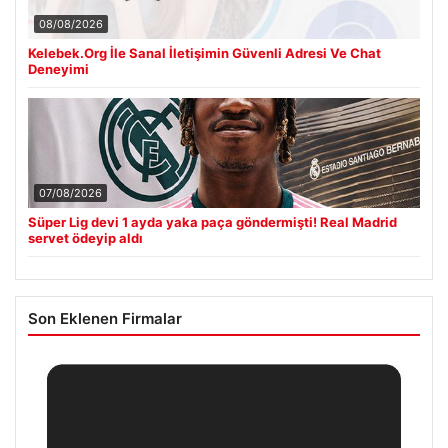
08/08/2026
Kelebek.Org İle Sanal İletişimin Güvenli Adresi Ve Chat
Deneyimi
07/08/2026
Süper Lig devi 1 ayda yaka paça göndermişti! Real Madrid
servet ödeyip aldı
Son Eklenen Firmalar