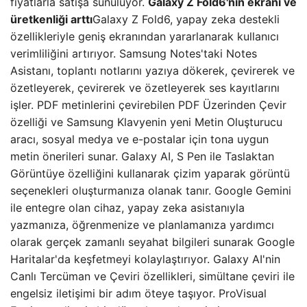
fiyatlarla satışa sunuluyor.
Galaxy Z Fold6'nın ekranı ve
üretkenliği arttı
Galaxy Z Fold6, yapay zeka destekli
özellikleriyle geniş ekranından yararlanarak kullanıcı
verimliliğini artırıyor. Samsung Notes'taki Notes
Asistanı, toplantı notlarını yazıya dökerek, çevirerek ve
özetleyerek, çevirerek ve özetleyerek ses kayıtlarını
işler. PDF metinlerini çevirebilen PDF Üzerinden Çevir
özelliği ve Samsung Klavyenin yeni Metin Oluşturucu
aracı, sosyal medya ve e-postalar için tona uygun
metin önerileri sunar. Galaxy AI, S Pen ile Taslaktan
Görüntüye özelliğini kullanarak çizim yaparak görüntü
seçenekleri oluşturmanıza olanak tanır. Google Gemini
ile entegre olan cihaz, yapay zeka asistanıyla
yazmanıza, öğrenmenize ve planlamanıza yardımcı
olarak gerçek zamanlı seyahat bilgileri sunarak Google
Haritalar'da keşfetmeyi kolaylaştırıyor. Galaxy AI'nin
Canlı Tercüman ve Çeviri özellikleri, simültane çeviri ile
engelsiz iletişimi bir adım öteye taşıyor. ProVisual