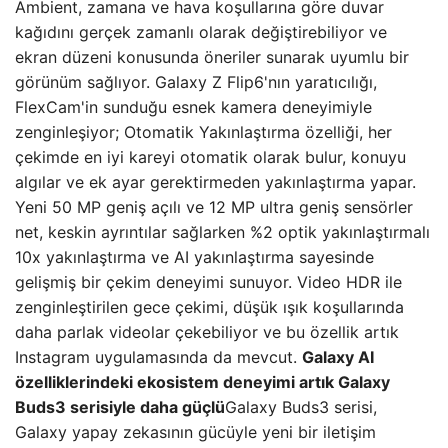
Ambient, zamana ve hava koşullarına göre duvar
kağıdını gerçek zamanlı olarak değiştirebiliyor ve
ekran düzeni konusunda öneriler sunarak uyumlu bir
görünüm sağlıyor. Galaxy Z Flip6'nın yaratıcılığı,
FlexCam'in sunduğu esnek kamera deneyimiyle
zenginleşiyor; Otomatik Yakınlaştırma özelliği, her
çekimde en iyi kareyi otomatik olarak bulur, konuyu
algılar ve ek ayar gerektirmeden yakınlaştırma yapar.
Yeni 50 MP geniş açılı ve 12 MP ultra geniş sensörler
net, keskin ayrıntılar sağlarken %2 optik yakınlaştırmalı
10x yakınlaştırma ve AI yakınlaştırma sayesinde
gelişmiş bir çekim deneyimi sunuyor. Video HDR ile
zenginleştirilen gece çekimi, düşük ışık koşullarında
daha parlak videolar çekebiliyor ve bu özellik artık
Instagram uygulamasında da mevcut.
Galaxy AI
özelliklerindeki ekosistem deneyimi artık Galaxy
Buds3 serisiyle daha güçlü
Galaxy Buds3 serisi,
Galaxy yapay zekasının gücüyle yeni bir iletişim