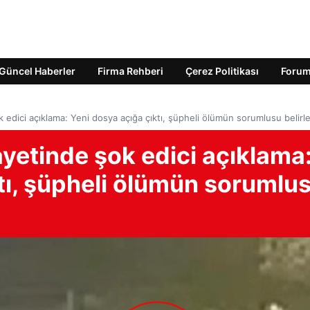
Güncel Haberler
Firma Rehberi
Çerez Politikası
Foru
 edici açıklama: Yeni dosya açığa çıktı, şüpheli ölümün sorumlusu belirle
yetinde şok edici açıklama
tı, şüpheli ölümün sorumlu