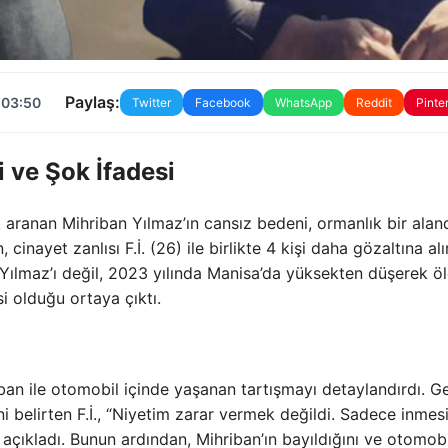
Paylaş:
 03:50
Twitter
Facebook
WhatsApp
Reddit
Pinte
i ve Şok İfadesi
k aranan Mihriban Yılmaz’ın cansız bedeni, ormanlık bir alan
inayet zanlısı F.İ. (26) ile birlikte 4 kişi daha gözaltına alı
n Yılmaz’ı değil, 2023 yılında Manisa’da yüksekten düşerek ö
i olduğu ortaya çıktı.
riban ile otomobil içinde yaşanan tartışmayı detaylandırdı. G
ni belirten F.İ., “Niyetim zarar vermek değildi. Sadece inmes
i açıkladı. Bunun ardından, Mihriban’ın bayıldığını ve otomob