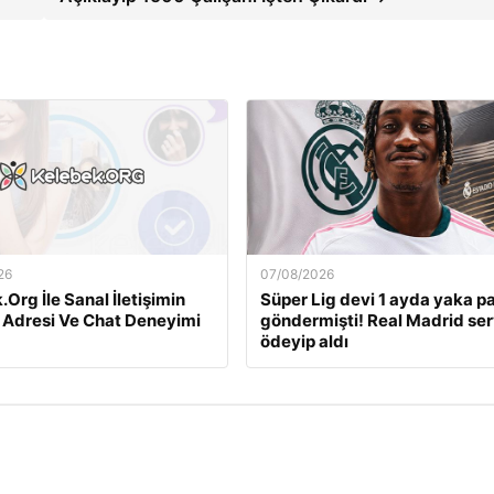
26
07/08/2026
Org İle Sanal İletişimin
Süper Lig devi 1 ayda yaka p
 Adresi Ve Chat Deneyimi
göndermişti! Real Madrid ser
ödeyip aldı