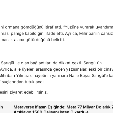
dini ormana gömdüğünü itiraf etti. “Yüzüne vurarak uyandır
nrası paniğe kapıldığını ifade etti. Ayrıca, Mihriban’ın cansız
anlık alana götürdüğünü belirtti.
Sarıgül ile olan bağlantıları da dikkat çekti. Sarıgül’ün
Ayrıca, aile üyeleri arasında geçen yazışmalar, eski bir cina
ihriban Yılmaz cinayetinin yanı sıra Naile Büşra Sarıgül’e ka
e” suçlarından tutuklandı.
esini ziyaret edebilirsiniz.
in
Metaverse İflasın Eşiğinde: Meta 77 Milyar Dolarlık 
Açıklayıp 1500 Çalışanı İşten Çıkardı →