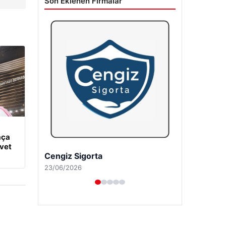
Son Eklenen Firmalar
aça
vet
Hastaş Beton
26/05/2026