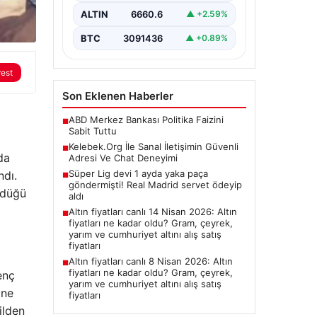
Halen…
ALTIN
6660.6
▲ +2.59%
BTC
3091436
▲ +0.89%
rest
Son Eklenen Haberler
ABD Merkez Bankası Politika Faizini
■
Sabit Tuttu
Kelebek.Org İle Sanal İletişimin Güvenli
■
da
Adresi Ve Chat Deneyimi
Süper Lig devi 1 ayda yaka paça
ndı.
■
göndermişti! Real Madrid servet ödeyip
ldüğü
aldı
Altın fiyatları canlı 14 Nisan 2026: Altın
■
fiyatları ne kadar oldu? Gram, çeyrek,
yarım ve cumhuriyet altını alış satış
fiyatları
Altın fiyatları canlı 8 Nisan 2026: Altın
■
fiyatları ne kadar oldu? Gram, çeyrek,
enç
yarım ve cumhuriyet altını alış satış
ine
fiyatları
ilden