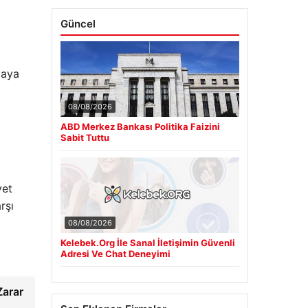
Güncel
maya
08/08/2026
ABD Merkez Bankası Politika Faizini
Sabit Tuttu
yet
rşı
08/08/2026
Kelebek.Org İle Sanal İletişimin Güvenli
Adresi Ve Chat Deneyimi
Zarar