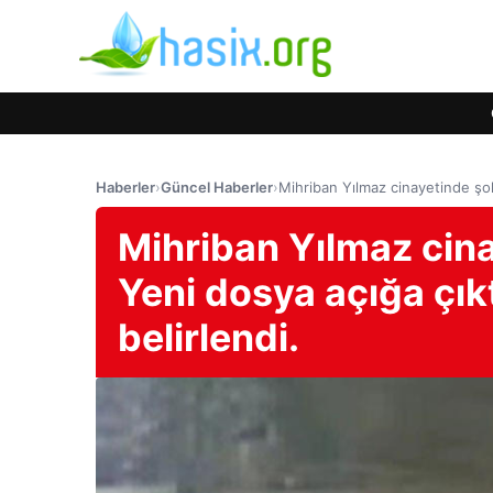
Haberler
›
Güncel Haberler
›
Mihriban Yılmaz cinayetinde şok
Mihriban Yılmaz cina
Yeni dosya açığa çık
belirlendi.