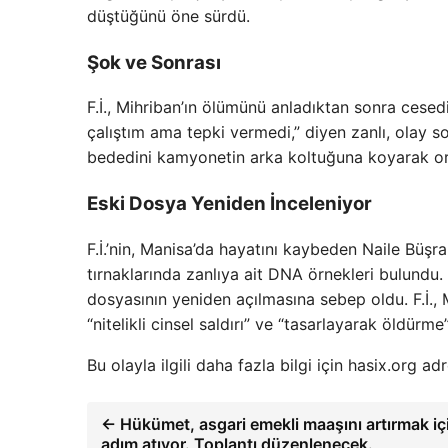
düştüğünü öne sürdü.
Şok ve Sonrası
F.İ., Mihriban’ın ölümünü anladıktan sonra cese
çalıştım ama tepki vermedi,” diyen zanlı, olay so
bededini kamyonetin arka koltuğuna koyarak orm
Eski Dosya Yeniden İnceleniyor
F.İ.’nin, Manisa’da hayatını kaybeden Naile Büşra 
tırnaklarında zanlıya ait DNA örnekleri bulundu. 
dosyasının yeniden açılmasına sebep oldu. F.İ., M
“nitelikli cinsel saldırı” ve “tasarlayarak öldürm
Bu olayla ilgili daha fazla bilgi için hasix.org adr
← Hükümet, asgari emekli maaşını artırmak iç
adım atıyor. Toplantı düzenlenecek.