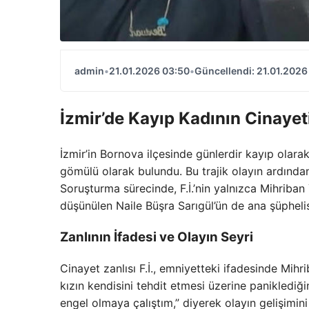
admin
•
21.01.2026 03:50
•
Güncellendi: 21.01.2026
İzmir’de Kayıp Kadının Cinayet
İzmir’in Bornova ilçesinde günlerdir kayıp olara
gömülü olarak bulundu. Bu trajik olayın ardından, c
Soruşturma sürecinde, F.İ.’nin yalnızca Mihriba
düşünülen Naile Büşra Sarıgül’ün de ana şüphelis
Zanlının İfadesi ve Olayın Seyri
Cinayet zanlısı F.İ., emniyetteki ifadesinde Mih
kızın kendisini tehdit etmesi üzerine paniklediği
engel olmaya çalıştım,” diyerek olayın gelişimin