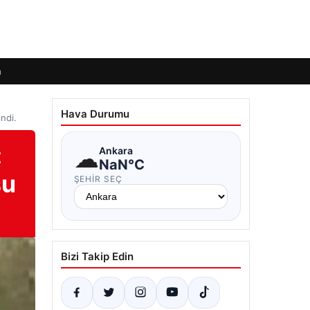
m
Hava Durumu
ndi.
:
☁
Ankara
NaN°C
su
ŞEHIR SEÇ
Bizi Takip Edin