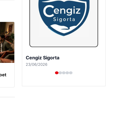
Hastaş Beton
26/05/2026
bet