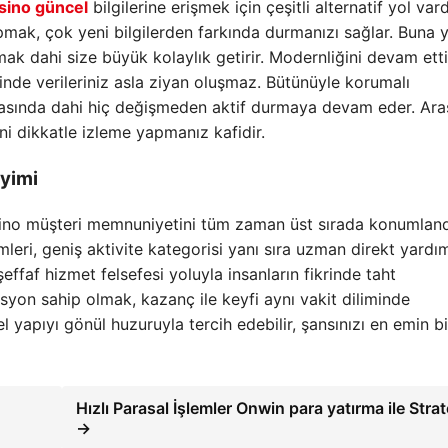
sino güncel
bilgilerine erişmek için çeşitli alternatif yol vard
apmak, çok yeni bilgilerden farkında durmanızı sağlar. Buna y
mak dahi size büyük kolaylık getirir. Modernliğini devam ett
inde verileriniz asla ziyan oluşmaz. Bütünüyle korumalı
oktasında dahi hiç değişmeden aktif durmaya devam eder. Ara
i dikkatle izleme yapmanız kafidir.
yimi
sino müşteri memnuniyetini tüm zaman üst sırada konumlan
mleri, geniş aktivite kategorisi yanı sıra uzman direkt yardı
şeffaf hizmet felsefesi yoluyla insanların fikrinde taht
syon sahip olmak, kazanç ile keyfi aynı vakit diliminde
yapıyı gönül huzuruyla tercih edebilir, şansınızı en emin b
Hızlı Parasal İşlemler Onwin para yatırma ile Strate
→