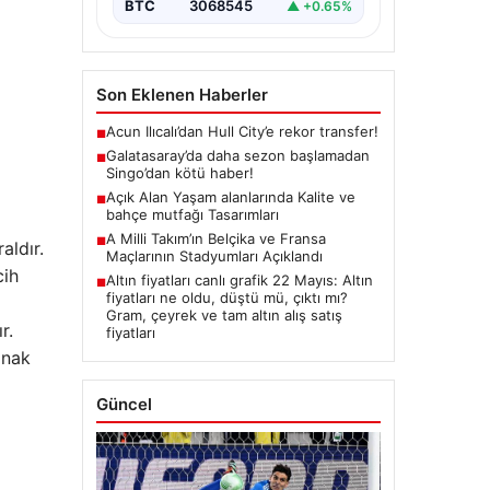
BTC
3068545
▲ +0.65%
Son Eklenen Haberler
Acun Ilıcalı’dan Hull City’e rekor transfer!
■
Galatasaray’da daha sezon başlamadan
■
Singo’dan kötü haber!
Açık Alan Yaşam alanlarında Kalite ve
■
bahçe mutfağı Tasarımları
A Milli Takım’ın Belçika ve Fransa
■
aldır.
Maçlarının Stadyumları Açıklandı
cih
Altın fiyatları canlı grafik 22 Mayıs: Altın
■
fiyatları ne oldu, düştü mü, çıktı mı?
Gram, çeyrek ve tam altın alış satış
r.
fiyatları
anak
Güncel