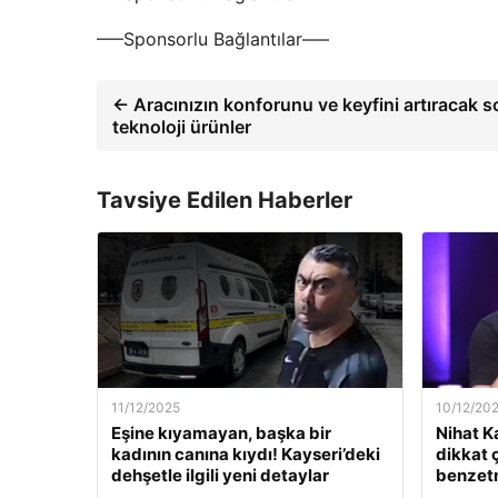
—–Sponsorlu Bağlantılar—–
← Aracınızın konforunu ve keyfini artıracak s
teknoloji ürünler
Tavsiye Edilen Haberler
11/12/2025
10/12/20
Eşine kıyamayan, başka bir
Nihat K
kadının canına kıydı! Kayseri’deki
dikkat 
dehşetle ilgili yeni detaylar
benzet