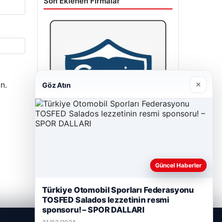
Son Eklenen Firmalar
×
n.
Göz Atın
Cengiz Sigorta
23/06/2026
Güncel Haberler
Türkiye Otomobil Sporları Federasyonu
TOSFED Salados lezzetinin resmi
sponsoru! – SPOR DALLARI