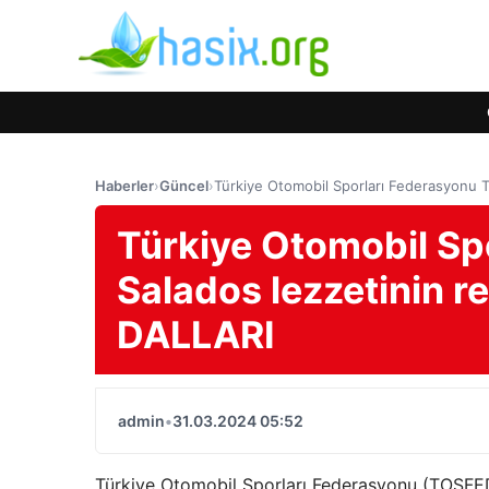
Haberler
›
Güncel
›
Türkiye Otomobil Sporları Federasyonu 
Türkiye Otomobil S
Salados lezzetinin 
DALLARI
admin
•
31.03.2024 05:52
Türkiye Otomobil Sporları Federasyonu (TOSFED