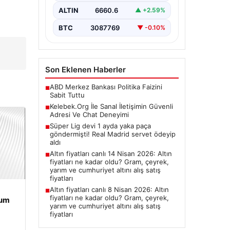
Halen…
ALTIN
6660.6
▲ +2.59%
BTC
3087769
▼ -0.10%
Son Eklenen Haberler
ABD Merkez Bankası Politika Faizini
■
Sabit Tuttu
Kelebek.Org İle Sanal İletişimin Güvenli
■
Adresi Ve Chat Deneyimi
Süper Lig devi 1 ayda yaka paça
■
göndermişti! Real Madrid servet ödeyip
aldı
Altın fiyatları canlı 14 Nisan 2026: Altın
■
fiyatları ne kadar oldu? Gram, çeyrek,
yarım ve cumhuriyet altını alış satış
fiyatları
Altın fiyatları canlı 8 Nisan 2026: Altın
■
fiyatları ne kadar oldu? Gram, çeyrek,
rum
yarım ve cumhuriyet altını alış satış
fiyatları