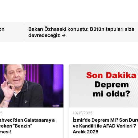
on
Bakan Özhaseki konuştu: Bütün tapuları size
devredeceğiz →
25
10/12/2025
ahveci’den Galatasaray’a
İzmir’de Deprem Mi? Son Du
çeken “Benzin”
ve Kandilli ile AFAD Verileri 7
mesi!
Aralık 2025