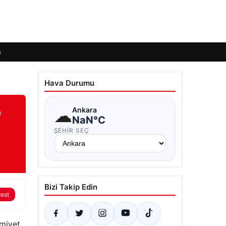
m
Hava Durumu
D
☁
Ankara
NaN°C
ŞEHIR SEÇ
Bizi Takip Edin
rest
smiyet