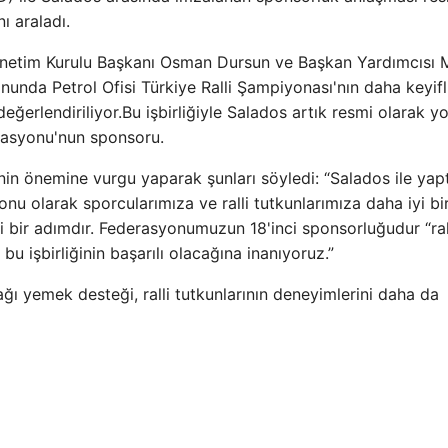
ı araladı.
netim Kurulu Başkanı Osman Dursun ve Başkan Yardımcısı
nda Petrol Ofisi Türkiye Ralli Şampiyonası'nın daha keyifl
eğerlendiriliyor.Bu işbirliğiyle Salados artık resmi olarak y
rasyonu'nun sponsoru.
nin önemine vurgu yaparak şunları söyledi: “Salados ile yap
onu olarak sporcularımıza ve ralli tutkunlarımıza daha iyi bi
bir adımdır. Federasyonumuzun 18'inci sponsorluğudur “ral
bu işbirliğinin başarılı olacağına inanıyoruz.”
ağı yemek desteği, ralli tutkunlarının deneyimlerini daha da