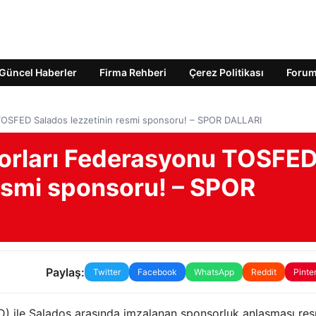
Güncel Haberler
Firma Rehberi
Çerez Politikası
Foru
TOSFED Salados lezzetinin resmi sponsoru! – SPOR DALLARI
porları Federasyonu TOSFE
resmi sponsoru! – SPOR
Paylaş:
Twitter
Facebook
WhatsApp
Reddit
Pinte
) ile Salados arasında imzalanan sponsorluk anlaşması re