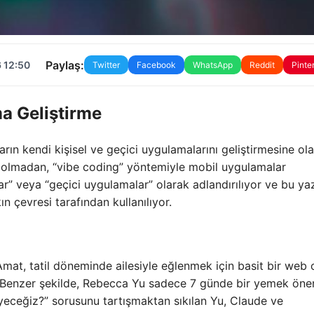
Paylaş:
 12:50
Twitter
Facebook
WhatsApp
Reddit
Pinte
ma Geliştirme
ların kendi kişisel ve geçici uygulamalarını geliştirmesine ol
kim olmadan, “vibe coding” yöntemiyle mobil uygulamalar
r” veya “geçici uygulamalar” olarak adlandırılıyor ve bu yaz
akın çevresi tarafından kullanılıyor.
mat, tatil döneminde ailesiyle eğlenmek için basit bir web
tı. Benzer şekilde, Rebecca Yu sadece 7 günde bir yemek öner
iyeceğiz?” sorusunu tartışmaktan sıkılan Yu, Claude ve