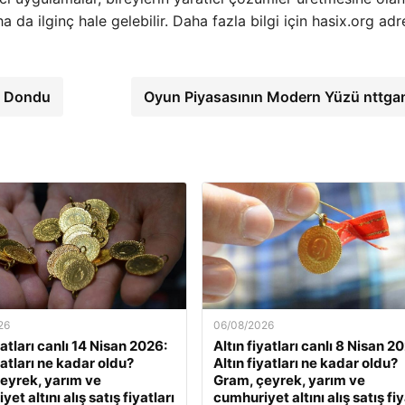
 da ilginç hale gelebilir. Daha fazla bilgi için hasix.org adr
ri Dondu
Oyun Piyasasının Modern Yüzü nttg
26
06/08/2026
yatları canlı 14 Nisan 2026:
Altın fiyatları canlı 8 Nisan 2
yatları ne kadar oldu?
Altın fiyatları ne kadar oldu?
eyrek, yarım ve
Gram, çeyrek, yarım ve
et altını alış satış fiyatları
cumhuriyet altını alış satış fiy