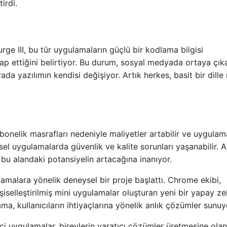
irdi.
ge III, bu tür uygulamaların güçlü bir kodlama bilgisi
tap ettiğini belirtiyor. Bu durum, sosyal medyada ortaya çık
ada yazılımın kendisi değişiyor. Artık herkes, basit bir dille
bonelik masrafları nedeniyle maliyetler artabilir ve uygulam
şisel uygulamalarda güvenlik ve kalite sorunları yaşanabilir. 
bu alandaki potansiyelin artacağına inanıyor.
malara yönelik deneysel bir proje başlattı. Chrome ekibi,
işiselleştirilmiş mini uygulamalar oluşturan yeni bir yapay z
ama, kullanıcıların ihtiyaçlarına yönelik anlık çözümler sunuy
ici uygulamalar, bireylerin yaratıcı çözümler üretmesine ola