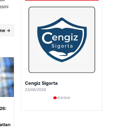
esini
ame →
Hastaş Beton
26/05/2026
026:
atları