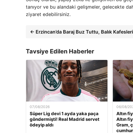
tanıyor ve bu alandaki gelişmeler, gelecekte daha
ziyaret edebilirsiniz.
← Erzincan’da Baraj Buz Tuttu, Balık Kafesle
Tavsiye Edilen Haberler
07/08/2026
06/08/20
Süper Lig devi 1 ayda yaka paça
Altın fi
göndermişti! Real Madrid servet
Altın fi
ödeyip aldı
Gram, ç
cumhuriy