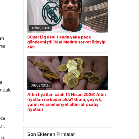
07/08/2026
Süper Lig devi 1 ayda yaka paça
an
göndermişti! Real Madrid servet ödeyip
 ne
aldı
a
06/08/2026
Ancak
Altın fiyatları canlı 14 Nisan 2026: Altın
fiyatları ne kadar oldu? Gram, çeyrek,
yarım ve cumhuriyet altını alış satış
fiyatları
eka
or.
Son Eklenen Firmalar
nak