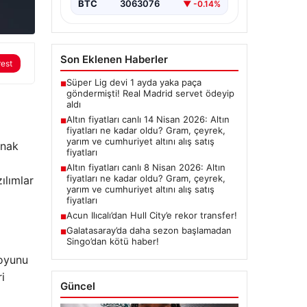
BTC
3063076
▼ -0.14%
Son Eklenen Haberler
rest
Süper Lig devi 1 ayda yaka paça
■
göndermişti! Real Madrid servet ödeyip
aldı
Altın fiyatları canlı 14 Nisan 2026: Altın
■
fiyatları ne kadar oldu? Gram, çeyrek,
yarım ve cumhuriyet altını alış satış
anak
fiyatları
Altın fiyatları canlı 8 Nisan 2026: Altın
■
fiyatları ne kadar oldu? Gram, çeyrek,
ılımlar
yarım ve cumhuriyet altını alış satış
fiyatları
Acun Ilıcalı’dan Hull City’e rekor transfer!
■
Galatasaray’da daha sezon başlamadan
■
Singo’dan kötü haber!
 oyunu
i
Güncel