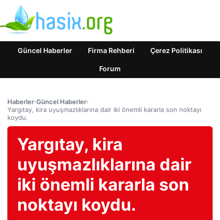
Güncel Haberler
Firma Rehberi
Çerez Politikası
Forum
Haberler
›
Güncel Haberler
›
Yargıtay, kira uyuşmazlıklarına dair iki önemli kararla son noktayı
koydu.
Yargıtay, kira
uyuşmazlıklarına dair
iki önemli kararla son
noktayı koydu.