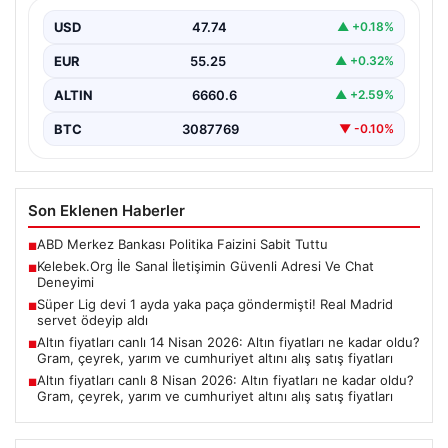
Sanal dünyasında bireylerin seviyeli bir tarzda bağlantı
kurması büyük bir önem ifade etmektedir. Halen…
USD
47.74
▲ +0.18%
EUR
55.25
▲ +0.32%
ALTIN
6660.6
▲ +2.59%
BTC
3087769
▼ -0.10%
Son Eklenen Haberler
ABD Merkez Bankası Politika Faizini Sabit Tuttu
■
Kelebek.Org İle Sanal İletişimin Güvenli Adresi Ve Chat
■
Deneyimi
Süper Lig devi 1 ayda yaka paça göndermişti! Real Madrid
■
servet ödeyip aldı
Altın fiyatları canlı 14 Nisan 2026: Altın fiyatları ne kadar oldu?
■
Gram, çeyrek, yarım ve cumhuriyet altını alış satış fiyatları
Altın fiyatları canlı 8 Nisan 2026: Altın fiyatları ne kadar oldu?
■
Gram, çeyrek, yarım ve cumhuriyet altını alış satış fiyatları