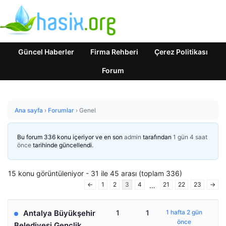
Güncel Haberler
Firma Rehberi
Çerez Politikası
Forum
Ana sayfa
›
Forumlar
›
Genel
Bu forum 336 konu içeriyor ve en son
admin
tarafından
1 gün 4 saat
önce
tarihinde güncellendi.
15 konu görüntüleniyor - 31 ile 45 arası (toplam 336)
←
1
2
3
4
21
22
23
→
…
Antalya Büyükşehir
1
1
1 hafta 2 gün
önce
Belediyesi Gençlik