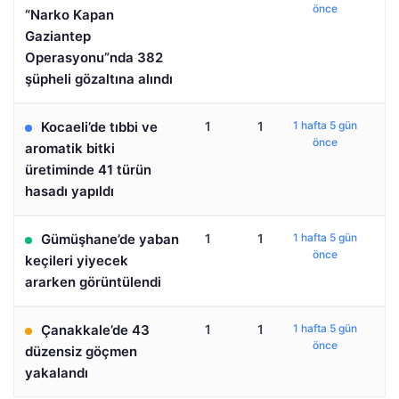
önce
“Narko Kapan
Gaziantep
Operasyonu”nda 382
şüpheli gözaltına alındı
Kocaeli’de tıbbi ve
1
1
1 hafta 5 gün
önce
aromatik bitki
üretiminde 41 türün
hasadı yapıldı
Gümüşhane’de yaban
1
1
1 hafta 5 gün
önce
keçileri yiyecek
ararken görüntülendi
Çanakkale’de 43
1
1
1 hafta 5 gün
önce
düzensiz göçmen
yakalandı