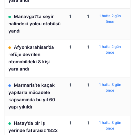
yaralandı
Manavgat’ta seyir
1
1
1 hafta 2 gün
önce
halindeki yolcu otobüsü
yandı
Afyonkarahisar’da
1
1
1 hafta 2 gün
önce
refüje devrilen
otomobildeki 8 kişi
yaralandı
Marmaris’te kaçak
1
1
1 hafta 3 gün
önce
yapılarla mücadele
kapsamında bu yıl 60
yapı yıkıldı
Hatay’da bir iş
1
1
1 hafta 3 gün
önce
yerinde faturasız 1822