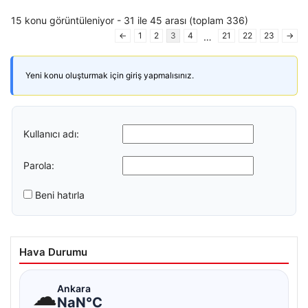
15 konu görüntüleniyor - 31 ile 45 arası (toplam 336)
←
1
2
3
4
21
22
23
→
…
Yeni konu oluşturmak için giriş yapmalısınız.
Kullanıcı adı:
Parola:
Beni hatırla
Hava Durumu
☁
Ankara
NaN°C