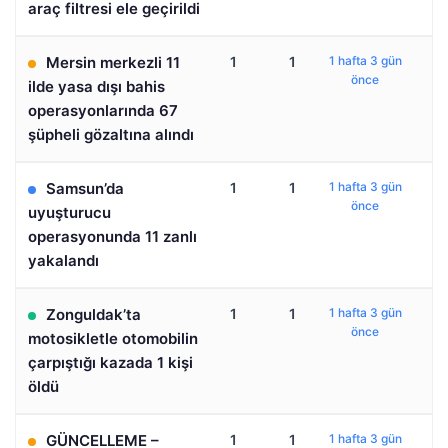
araç filtresi ele geçirildi
Mersin merkezli 11
1
1
1 hafta 3 gün
önce
ilde yasa dışı bahis
operasyonlarında 67
şüpheli gözaltına alındı
Samsun’da
1
1
1 hafta 3 gün
önce
uyuşturucu
operasyonunda 11 zanlı
yakalandı
Zonguldak’ta
1
1
1 hafta 3 gün
önce
motosikletle otomobilin
çarpıştığı kazada 1 kişi
öldü
GÜNCELLEME –
1
1
1 hafta 3 gün