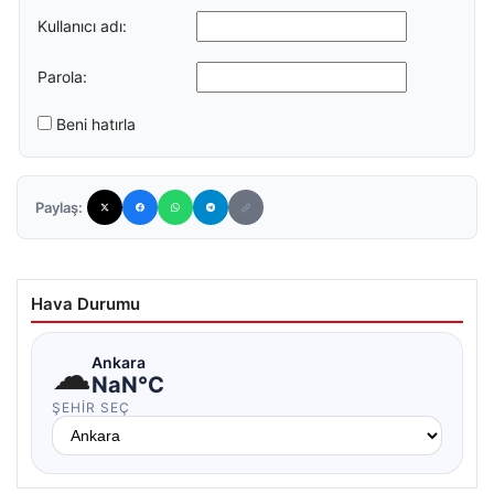
Kullanıcı adı:
Parola:
Beni hatırla
Paylaş:
Hava Durumu
☁
Ankara
NaN°C
ŞEHIR SEÇ