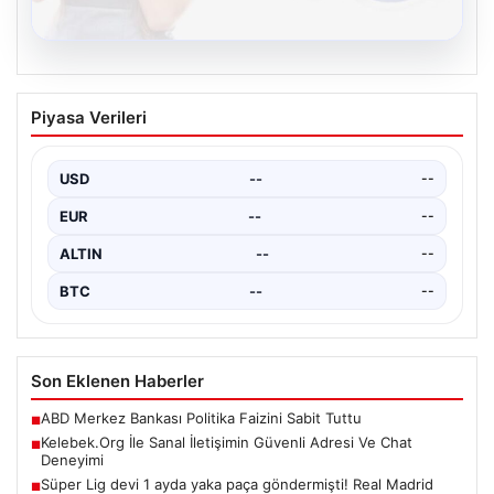
08.08.2026
Kelebek.Org İle Sanal İletişimin Güvenli
Piyasa Verileri
Adresi Ve Chat Deneyimi
Sanal dünyasında bireylerin seviyeli bir tarzda bağlantı
kurması büyük bir önem ifade etmektedir. Halen…
USD
--
--
EUR
--
--
ALTIN
--
--
BTC
--
--
Son Eklenen Haberler
ABD Merkez Bankası Politika Faizini Sabit Tuttu
■
Kelebek.Org İle Sanal İletişimin Güvenli Adresi Ve Chat
■
Deneyimi
Süper Lig devi 1 ayda yaka paça göndermişti! Real Madrid
■