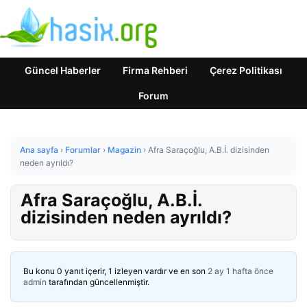
Güncel Haberler
Firma Rehberi
Çerez Politikası
Forum
Ana sayfa
›
Forumlar
›
Magazin
›
Afra Saraçoğlu, A.B.İ. dizisinden
neden ayrıldı?
Afra Saraçoğlu, A.B.İ.
dizisinden neden ayrıldı?
Bu konu 0 yanıt içerir, 1 izleyen vardır ve en son
2 ay 1 hafta önce
admin
tarafından güncellenmiştir.