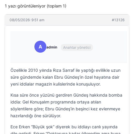
1 yazı görüntüleniyor (toplam 1)
08/05/2026: 9:51 am
#13126
A
admin
Anahtar yönetici
Özellikle 2010 yılında Rıza Sarraf ile yaptığı evlilikle uzun
süre gündemde kalan Ebru Gündeş’in özel hayatına dair
yeni iddialar magazin kulislerinde konuşuluyor.
Kısa süre önce yüzünü gerdiren Gündeş hakkında bomba
iddia: Gel Konuşalım programında ortaya atılan
söylentilere göre; Ebru Gündeş’in beşinci kez evlenmeye
hazırlandığı öne sürülüyor.
Ece Erken “Büyük şok” diyerek bu iddiayı canlı yayında
dile getirdi. Erken “Doktoruna kadar öğrendim ama buna