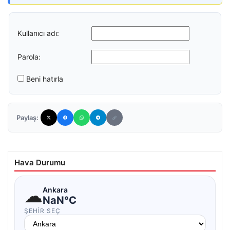
Kullanıcı adı:
Parola:
Beni hatırla
Paylaş:
Hava Durumu
☁
Ankara
NaN°C
ŞEHIR SEÇ