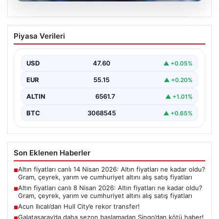
06.08.2026
Altın fiyatları canlı 8 Nisan 2026: Altın
Piyasa Verileri
fiyatları ne kadar oldu? Gram, çeyrek,
yarım ve cumhuriyet altını alış satış
fiyatları
USD
47.60
▲ +0.05%
EUR
55.15
▲ +0.20%
ALTIN
6561.7
▲ +1.01%
BTC
3068545
▲ +0.65%
Son Eklenen Haberler
Altın fiyatları canlı 14 Nisan 2026: Altın fiyatları ne kadar oldu?
■
Gram, çeyrek, yarım ve cumhuriyet altını alış satış fiyatları
Altın fiyatları canlı 8 Nisan 2026: Altın fiyatları ne kadar oldu?
■
Gram, çeyrek, yarım ve cumhuriyet altını alış satış fiyatları
Acun Ilıcalı’dan Hull City’e rekor transfer!
■
Galatasaray’da daha sezon başlamadan Singo’dan kötü haber!
■