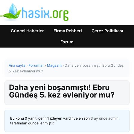
Güncel Haberler
Firma Rehberi
Çerez Politikası
Forum
Ana sayfa
›
Forumlar
›
Magazin
›
Daha yeni boşanmıştı! Ebru Gündeş
5. kez evleniyor mu?
Daha yeni boşanmıştı! Ebru
Gündeş 5. kez evleniyor mu?
Bu konu 0 yanıt içerir, 1 izleyen vardır ve en son
3 ay önce
admin
tarafından güncellenmiştir.