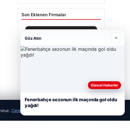
Son Eklenen Firmalar
×
Göz Atın
Güncel Haberler
Fenerbahçe sezonun ilk maçında gol oldu
yağdı!
Bulkoon Toptan Ayakkabı
ıyoruz.
Çerez Politikamız
Reddet
Kabul Et
03/05/2026