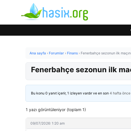
Ana sayfa
›
Forumlar
›
Finans
›
Fenerbahçe sezonun ilk maçınd
Fenerbahçe sezonun ilk maç
Bu konu 0 yanıt içerir, 1 izleyen vardır ve en son
4 hafta önce
1 yazı görüntüleniyor (toplam 1)
09/07/2026: 1:20 am