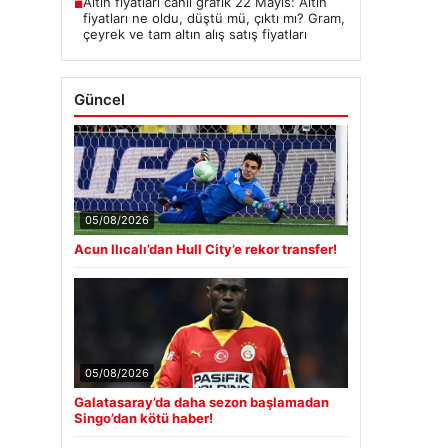
Altın fiyatları canlı grafik 22 Mayıs: Altın
■
fiyatları ne oldu, düştü mü, çıktı mı? Gram,
çeyrek ve tam altın alış satış fiyatları
Güncel
05/08/2026
Acun Ilıcalı’dan Hull City’e rekor transfer!
05/08/2026
Galatasaray’da daha sezon başlamadan
Singo’dan kötü haber!