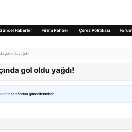
Güncel Haberler
Firma Rehberi
Çerez Politikası
Foru
a gol oldu yağdı!
ında gol oldu yağdı!
admin
tarafından güncellenmiştir.