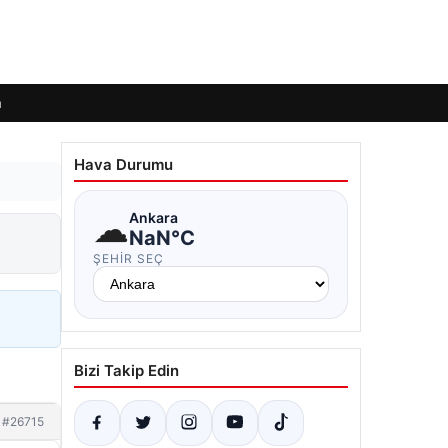
m
Hava Durumu
☁
Ankara
NaN°C
ŞEHIR SEÇ
Bizi Takip Edin
#26715