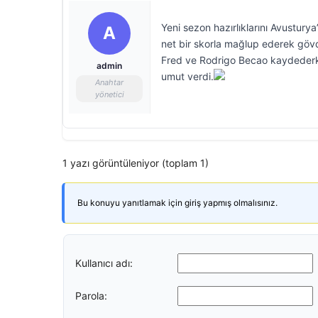
Yeni sezon hazırlıklarını Avustury
A
net bir skorla mağlup ederek gövde 
Fred ve Rodrigo Becao kaydederke
admin
umut verdi.
Anahtar
yönetici
1 yazı görüntüleniyor (toplam 1)
Bu konuyu yanıtlamak için giriş yapmış olmalısınız.
Kullanıcı adı:
Parola: