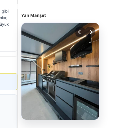
 gibi
Yan Manşet
niar,
büyük
04.08.2026