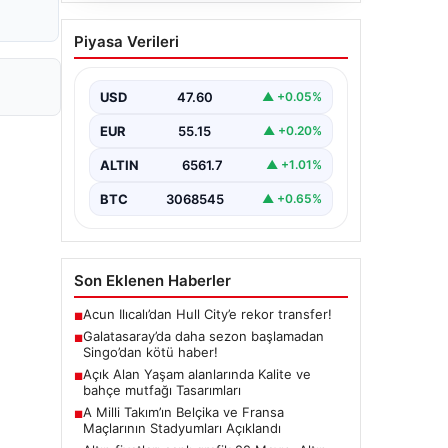
Açık Alan Yaşam
Piyasa Verileri
alanlarında Kalite ve
bahçe mutfağı Tasarımları
USD
47.60
▲ +0.05%
Günümüz dünyasında açık hava
dinlenme alanları, evlerin en önemli
EUR
55.15
▲ +0.20%
alanlarından bir tanesi haline
gelmiştir.…
ALTIN
6561.7
▲ +1.01%
BTC
3068545
▲ +0.65%
Son Eklenen Haberler
Acun Ilıcalı’dan Hull City’e rekor transfer!
■
Galatasaray’da daha sezon başlamadan
■
Singo’dan kötü haber!
Açık Alan Yaşam alanlarında Kalite ve
■
bahçe mutfağı Tasarımları
A Milli Takım’ın Belçika ve Fransa
■
Maçlarının Stadyumları Açıklandı