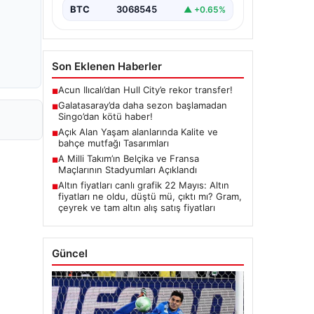
BTC
3068545
▲ +0.65%
Son Eklenen Haberler
Acun Ilıcalı’dan Hull City’e rekor transfer!
■
Galatasaray’da daha sezon başlamadan
■
Singo’dan kötü haber!
Açık Alan Yaşam alanlarında Kalite ve
■
bahçe mutfağı Tasarımları
A Milli Takım’ın Belçika ve Fransa
■
Maçlarının Stadyumları Açıklandı
Altın fiyatları canlı grafik 22 Mayıs: Altın
■
fiyatları ne oldu, düştü mü, çıktı mı? Gram,
çeyrek ve tam altın alış satış fiyatları
Güncel