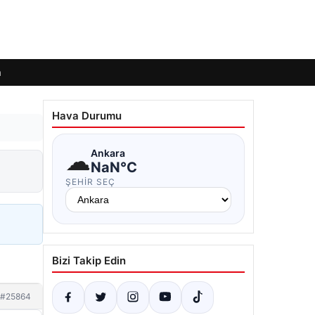
m
Hava Durumu
☁
Ankara
NaN°C
ŞEHIR SEÇ
Bizi Takip Edin
#25864