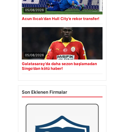
05/08/2026
Acun Ilıcalı’dan Hull City’e rekor transfer!
05/08/2026
Galatasaray’da daha sezon başlamadan
Singo’dan kötü haber!
Son Eklenen Firmalar