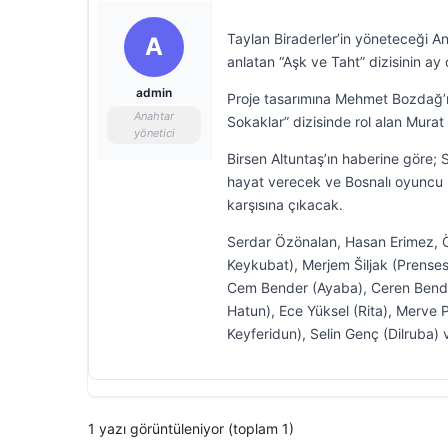
Taylan Biraderler’in yöneteceği A
A
anlatan “Aşk ve Taht” dizisinin ay 
admin
Proje tasarımına Mehmet Bozdağ’ın 
Anahtar
Sokaklar” dizisinde rol alan Murat
yönetici
Birsen Altuntaş’ın haberine göre; S
hayat verecek ve Bosnalı oyuncu M
karşısına çıkacak.
Serdar Özönalan, Hasan Erimez, Ö
Keykubat), Merjem Šiljak (Prense
Cem Bender (Ayaba), Ceren Benderl
Hatun), Ece Yüksel (Rita), Merve P
Keyferidun), Selin Genç (Dilruba) 
1 yazı görüntüleniyor (toplam 1)