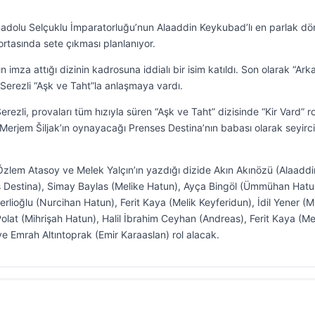
nadolu Selçuklu İmparatorluğu’nun Alaaddin Keykubad’lı en parlak dö
ortasında sete çıkması planlanıyor.
imza attığı dizinin kadrosuna iddialı bir isim katıldı. Son olarak “Ark
 Serezli “Aşk ve Taht”la anlaşmaya vardı.
erezli, provaları tüm hızıyla süren “Aşk ve Taht” dizisinde “Kir Vard” r
erjem Šiljak’ın oynayacağı Prenses Destina’nın babası olarak seyirci
zlem Atasoy ve Melek Yalçın’ın yazdığı dizide Akın Akınözü (Alaaddi
s Destina), Simay Baylas (Melike Hatun), Ayça Bingöl (Ümmühan Hatu
ioğlu (Nurcihan Hatun), Ferit Kaya (Melik Keyferidun), İdil Yener (
olat (Mihrişah Hatun), Halil İbrahim Ceyhan (Andreas), Ferit Kaya (Me
ve Emrah Altıntoprak (Emir Karaaslan) rol alacak.