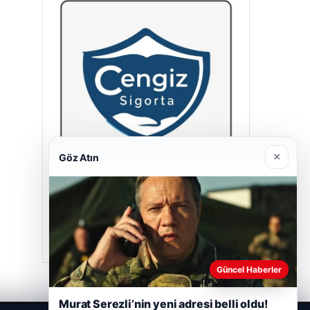
×
Göz Atın
Cengiz Sigorta
23/06/2026
Güncel Haberler
Murat Serezli’nin yeni adresi belli oldu!