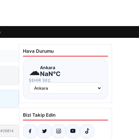
m
Hava Durumu
☁
Ankara
NaN°C
ŞEHIR SEÇ
Bizi Takip Edin
#26814