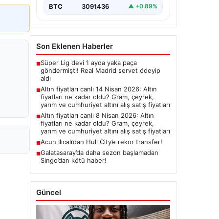
BTC
3091436
▲ +0.89%
Son Eklenen Haberler
Süper Lig devi 1 ayda yaka paça
■
göndermişti! Real Madrid servet ödeyip
aldı
Altın fiyatları canlı 14 Nisan 2026: Altın
■
fiyatları ne kadar oldu? Gram, çeyrek,
yarım ve cumhuriyet altını alış satış fiyatları
Altın fiyatları canlı 8 Nisan 2026: Altın
■
fiyatları ne kadar oldu? Gram, çeyrek,
yarım ve cumhuriyet altını alış satış fiyatları
Acun Ilıcalı’dan Hull City’e rekor transfer!
■
Galatasaray’da daha sezon başlamadan
■
Singo’dan kötü haber!
Güncel