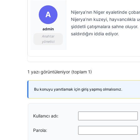
Nijerya’nın Niger eyaletinde çobanl
A
Nijerya’nın kuzeyi, hayvancılıkla 
şiddetli çatışmalara sahne oluyor. 
admin
saldırdığını iddia ediyor.
Anahtar
yönetici
1 yazı görüntüleniyor (toplam 1)
Bu konuyu yanıtlamak için giriş yapmış olmalısınız.
Kullanıcı adı:
Parola: