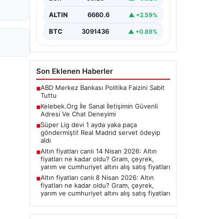
ALTIN
6660.6
▲ +2.59%
BTC
3091436
▲ +0.89%
Son Eklenen Haberler
ABD Merkez Bankası Politika Faizini Sabit
■
Tuttu
Kelebek.Org İle Sanal İletişimin Güvenli
■
Adresi Ve Chat Deneyimi
Süper Lig devi 1 ayda yaka paça
■
göndermişti! Real Madrid servet ödeyip
aldı
Altın fiyatları canlı 14 Nisan 2026: Altın
■
fiyatları ne kadar oldu? Gram, çeyrek,
yarım ve cumhuriyet altını alış satış fiyatları
Altın fiyatları canlı 8 Nisan 2026: Altın
■
fiyatları ne kadar oldu? Gram, çeyrek,
yarım ve cumhuriyet altını alış satış fiyatları