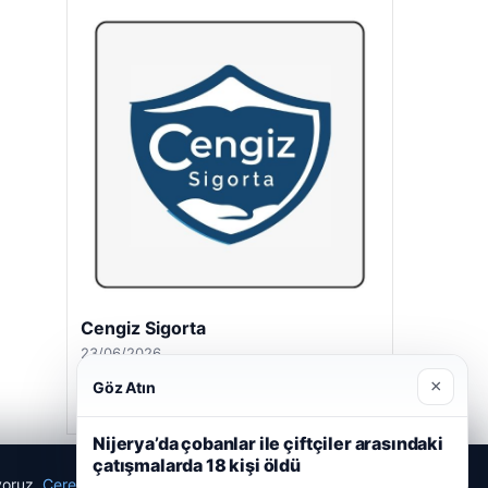
Cengiz Sigorta
23/06/2026
×
Göz Atın
Nijerya’da çobanlar ile çiftçiler arasındaki
çatışmalarda 18 kişi öldü
ıyoruz.
Çerez Politikamız
Reddet
Kabul Et