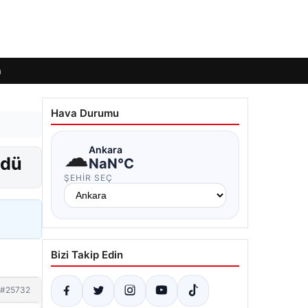
m
Hava Durumu
☁
Ankara
ldü
NaN°C
ŞEHIR SEÇ
Bizi Takip Edin
#25732