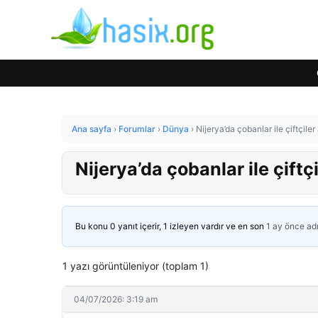
Ana sayfa
›
Forumlar
›
Dünya
›
Nijerya’da çobanlar ile çiftçile
Nijerya’da çobanlar ile çiftç
Bu konu 0 yanıt içerir, 1 izleyen vardır ve en son
1 ay önce
ad
1 yazı görüntüleniyor (toplam 1)
04/07/2026: 3:19 am