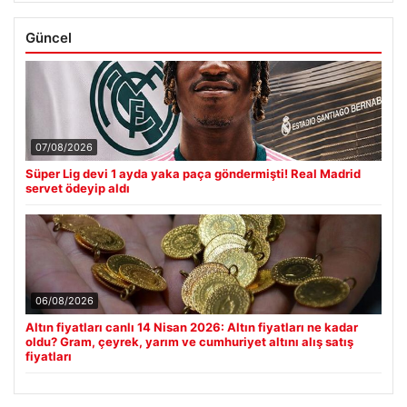
Güncel
07/08/2026
Süper Lig devi 1 ayda yaka paça göndermişti! Real Madrid
servet ödeyip aldı
06/08/2026
Altın fiyatları canlı 14 Nisan 2026: Altın fiyatları ne kadar
oldu? Gram, çeyrek, yarım ve cumhuriyet altını alış satış
fiyatları