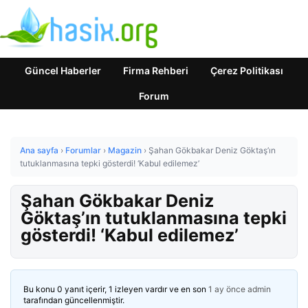
Güncel Haberler
Firma Rehberi
Çerez Politikası
Forum
Ana sayfa
›
Forumlar
›
Magazin
›
Şahan Gökbakar Deniz Göktaş’ın
tutuklanmasına tepki gösterdi! ‘Kabul edilemez’
Şahan Gökbakar Deniz
Göktaş’ın tutuklanmasına tepki
gösterdi! ‘Kabul edilemez’
Bu konu 0 yanıt içerir, 1 izleyen vardır ve en son
1 ay önce
admin
tarafından güncellenmiştir.