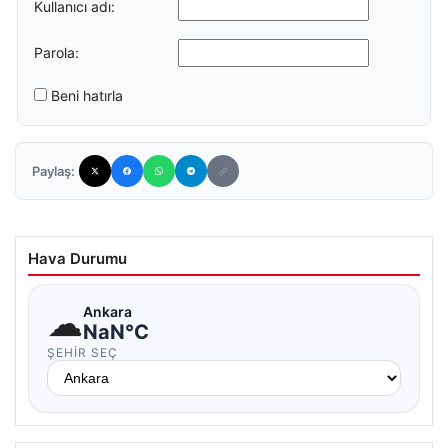
Kullanıcı adı:
Parola:
Beni hatırla
Paylaş:
Hava Durumu
☁
Ankara
NaN°C
ŞEHIR SEÇ