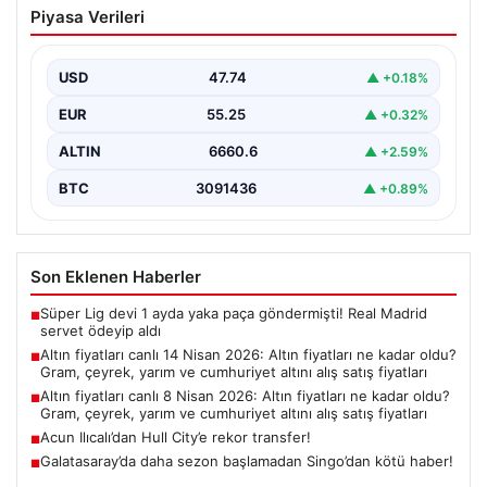
Piyasa Verileri
fiyatları ne kadar oldu? Gram, çeyrek,
yarım ve cumhuriyet altını alış satış
fiyatları
USD
47.74
▲ +0.18%
EUR
55.25
▲ +0.32%
ALTIN
6660.6
▲ +2.59%
BTC
3091436
▲ +0.89%
Son Eklenen Haberler
Süper Lig devi 1 ayda yaka paça göndermişti! Real Madrid
■
servet ödeyip aldı
Altın fiyatları canlı 14 Nisan 2026: Altın fiyatları ne kadar oldu?
■
Gram, çeyrek, yarım ve cumhuriyet altını alış satış fiyatları
Altın fiyatları canlı 8 Nisan 2026: Altın fiyatları ne kadar oldu?
■
Gram, çeyrek, yarım ve cumhuriyet altını alış satış fiyatları
Acun Ilıcalı’dan Hull City’e rekor transfer!
■
Galatasaray’da daha sezon başlamadan Singo’dan kötü haber!
■