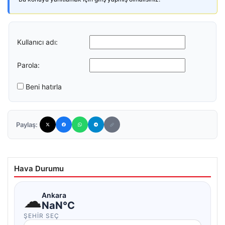
Kullanıcı adı:
Parola:
Beni hatırla
Paylaş:
Hava Durumu
☁
Ankara
NaN°C
ŞEHIR SEÇ