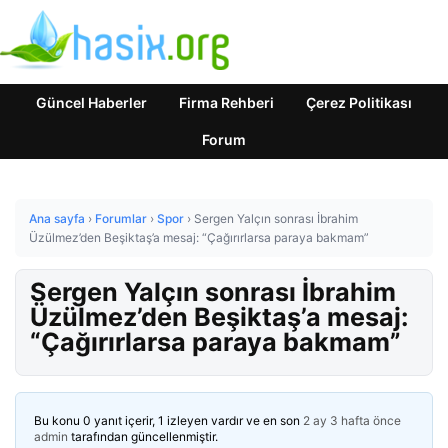
Güncel Haberler
Firma Rehberi
Çerez Politikası
Forum
Ana sayfa
›
Forumlar
›
Spor
›
Sergen Yalçın sonrası İbrahim
Üzülmez’den Beşiktaş’a mesaj: “Çağırırlarsa paraya bakmam”
Sergen Yalçın sonrası İbrahim
Üzülmez’den Beşiktaş’a mesaj:
“Çağırırlarsa paraya bakmam”
Bu konu 0 yanıt içerir, 1 izleyen vardır ve en son
2 ay 3 hafta önce
admin
tarafından güncellenmiştir.