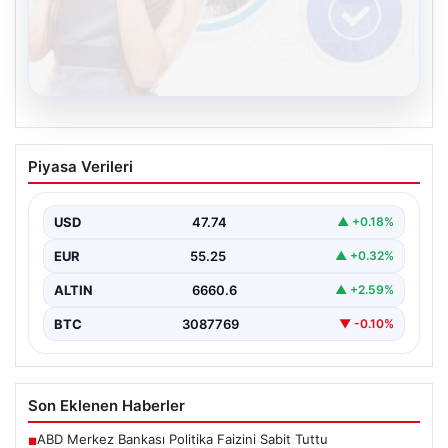
08.08.2026
Kelebek.Org İle Sanal İletişimin Güvenli
Piyasa Verileri
Adresi Ve Chat Deneyimi
Sanal dünyasında bireylerin seviyeli bir tarzda bağlantı
kurması büyük bir önem ifade etmektedir. Halen…
USD
47.74
▲ +0.18%
EUR
55.25
▲ +0.32%
ALTIN
6660.6
▲ +2.59%
BTC
3087769
▼ -0.10%
Son Eklenen Haberler
ABD Merkez Bankası Politika Faizini Sabit Tuttu
■