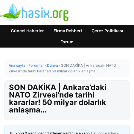
Güncel Haberler
Firma Rehberi
Çerez Politikası
Forum
Ana sayfa
›
Forumlar
›
Dünya
›
SON DAKİKA | Ankara’daki NATO
Zirvesi’nde tarihi kararlar! 50 milyar dolarlık anlaşma…
SON DAKİKA | Ankara’daki
NATO Zirvesi’nde tarihi
kararlar! 50 milyar dolarlık
anlaşma…
Bu konu 0 yanıt içerir, 1 izleyen vardır ve en son
1 ay önce
admin