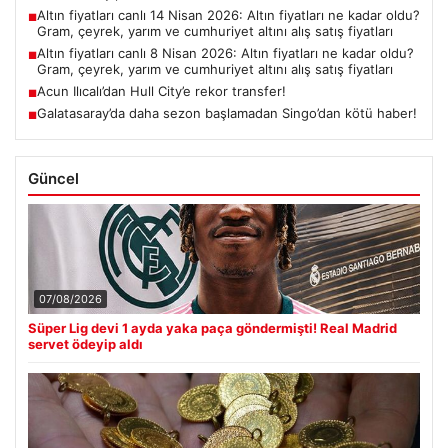
Altın fiyatları canlı 14 Nisan 2026: Altın fiyatları ne kadar oldu?
■
Gram, çeyrek, yarım ve cumhuriyet altını alış satış fiyatları
Altın fiyatları canlı 8 Nisan 2026: Altın fiyatları ne kadar oldu?
■
Gram, çeyrek, yarım ve cumhuriyet altını alış satış fiyatları
Acun Ilıcalı’dan Hull City’e rekor transfer!
■
Galatasaray’da daha sezon başlamadan Singo’dan kötü haber!
■
Güncel
07/08/2026
Süper Lig devi 1 ayda yaka paça göndermişti! Real Madrid
servet ödeyip aldı