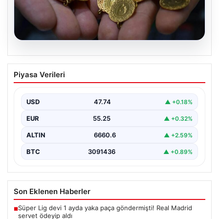
06.08.2026
Altın fiyatları canlı 14 Nisan 2026: Altın
Piyasa Verileri
fiyatları ne kadar oldu? Gram, çeyrek,
yarım ve cumhuriyet altını alış satış
fiyatları
USD
47.74
▲ +0.18%
EUR
55.25
▲ +0.32%
ALTIN
6660.6
▲ +2.59%
BTC
3091436
▲ +0.89%
Son Eklenen Haberler
Süper Lig devi 1 ayda yaka paça göndermişti! Real Madrid
■
servet ödeyip aldı