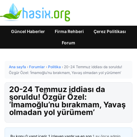
Güncel Haberler
Firma Rehberi
Çerez Politikası
Forum
Ana sayfa
›
Forumlar
›
Politika
›
20-24 Temmuz iddiası da soruldu!
Özgür Özel: ‘İmamoğlu’nu bırakmam, Yavaş olmadan yol yürümem’
20-24 Temmuz iddiası da
soruldu! Özgür Özel:
‘İmamoğlu’nu bırakmam, Yavaş
olmadan yol yürümem’
Bu konu 0 yanıt içerir, 1 izleyen vardır ve en son
1 ay önce
admin