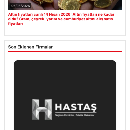
06/08/2026
Altın fiyatları canlı 14 Nisan 2026: Altın fiyatları ne kadar
oldu? Gram, çeyrek, yarım ve cumhuriyet altını alış satış
fiyatları
Son Eklenen Firmalar