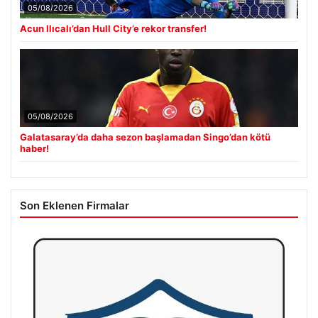
05/08/2026
Acun Ilıcalı’dan Hull City’e rekor transfer!
05/08/2026
Galatasaray’da daha sezon başlamadan Singo’dan kötü
haber!
Son Eklenen Firmalar