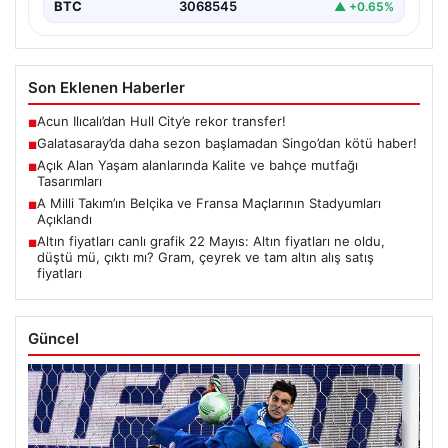
BTC
3068545
▲ +0.65%
Son Eklenen Haberler
Acun Ilıcalı’dan Hull City’e rekor transfer!
■
Galatasaray’da daha sezon başlamadan Singo’dan kötü haber!
■
Açık Alan Yaşam alanlarında Kalite ve bahçe mutfağı
■
Tasarımları
A Milli Takım’ın Belçika ve Fransa Maçlarının Stadyumları
■
Açıklandı
Altın fiyatları canlı grafik 22 Mayıs: Altın fiyatları ne oldu,
■
düştü mü, çıktı mı? Gram, çeyrek ve tam altın alış satış
fiyatları
Güncel