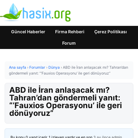
Güncel Haberler
Firma Rehberi
Çerez Politikası
Forum
Ana sayfa
›
Forumlar
›
Dünya
›
ABD ile İran anlaşacak mı? Tahran’dan
göndermeli yanıt: “‘Fauxios Operasyonu’ ile geri dönüyoruz”
ABD ile İran anlaşacak mı?
Tahran’dan göndermeli yanıt:
“‘Fauxios Operasyonu’ ile geri
dönüyoruz”
Bu konu 0 yanıt içerir, 1 izleyen vardır ve en son
3 ay önce
admin