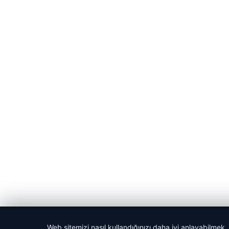
© 2026 Hasix.org – Güncel Haberler
Web sitemizi nasıl kullandığınızı daha iyi anlayabilmek,