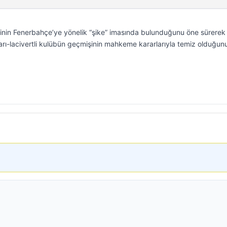
minin Fenerbahçe’ye yönelik “şike” imasında bulunduğunu öne sürerek 
sarı-lacivertli kulübün geçmişinin mahkeme kararlarıyla temiz olduğun