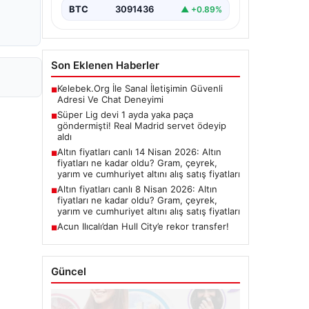
BTC
3091436
▲ +0.89%
Son Eklenen Haberler
Kelebek.Org İle Sanal İletişimin Güvenli
■
Adresi Ve Chat Deneyimi
Süper Lig devi 1 ayda yaka paça
■
göndermişti! Real Madrid servet ödeyip
aldı
Altın fiyatları canlı 14 Nisan 2026: Altın
■
fiyatları ne kadar oldu? Gram, çeyrek,
yarım ve cumhuriyet altını alış satış fiyatları
Altın fiyatları canlı 8 Nisan 2026: Altın
■
fiyatları ne kadar oldu? Gram, çeyrek,
yarım ve cumhuriyet altını alış satış fiyatları
Acun Ilıcalı’dan Hull City’e rekor transfer!
■
Güncel