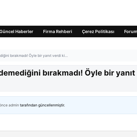
Güncel Haberler
Firma Rehberi
Çerez Politikası
Foru
iğini bırakmadı! Öyle bir yanıt verdi ki…
 demediğini bırakmadı! Öyle bir yanıt
 önce
admin
tarafından güncellenmiştir.