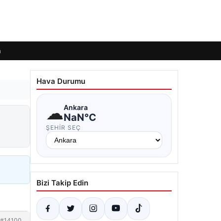
m
Hava Durumu
☁
Ankara
NaN°C
ŞEHIR SEÇ
Bizi Takip Edin
#14100