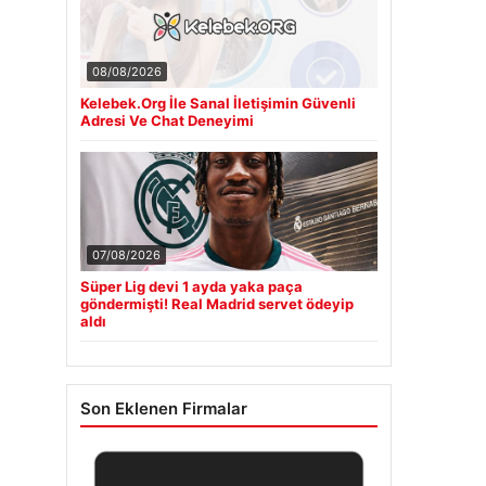
08/08/2026
Kelebek.Org İle Sanal İletişimin Güvenli
Adresi Ve Chat Deneyimi
07/08/2026
Süper Lig devi 1 ayda yaka paça
göndermişti! Real Madrid servet ödeyip
aldı
Son Eklenen Firmalar