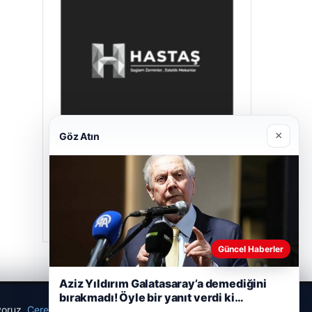
×
Göz Atın
Hastaş Beton
26/05/2026
Güncel Haberler
Aziz Yıldırım Galatasaray’a demediğini
bırakmadı! Öyle bir yanıt verdi ki…
ıyoruz.
Çerez Politikamız
Reddet
Kabul Et