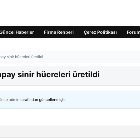
Güncel Haberler
Firma Rehberi
Çerez Politikası
Foru
ay sinir hücreleri üretildi
pay sinir hücreleri üretildi
 önce
admin
tarafından güncellenmiştir.