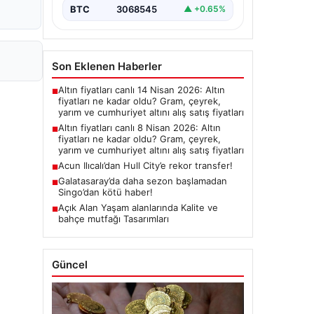
BTC
3068545
▲ +0.65%
Son Eklenen Haberler
Altın fiyatları canlı 14 Nisan 2026: Altın
■
fiyatları ne kadar oldu? Gram, çeyrek,
yarım ve cumhuriyet altını alış satış fiyatları
Altın fiyatları canlı 8 Nisan 2026: Altın
■
fiyatları ne kadar oldu? Gram, çeyrek,
yarım ve cumhuriyet altını alış satış fiyatları
Acun Ilıcalı’dan Hull City’e rekor transfer!
■
Galatasaray’da daha sezon başlamadan
■
Singo’dan kötü haber!
Açık Alan Yaşam alanlarında Kalite ve
■
bahçe mutfağı Tasarımları
Güncel