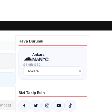
m
Hava Durumu
☁
Ankara
NaN°C
ŞEHIR SEÇ
Bizi Takip Edin
#14068