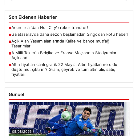
Son Eklenen Haberler
Acun Ilıcalı’dan Hull City’e rekor transfer!
■
Galatasaray’da daha sezon başlamadan Singo’dan kötü haber!
■
Açık Alan Yaşam alanlarında Kalite ve bahçe mutfağı
■
Tasarımları
A Milli Takım’ın Belçika ve Fransa Maçlarının Stadyumları
■
Açıklandı
Altın fiyatları canlı grafik 22 Mayıs: Altın fiyatları ne oldu,
■
düştü mü, çıktı mı? Gram, çeyrek ve tam altın alış satış
fiyatları
Güncel
05/08/2026