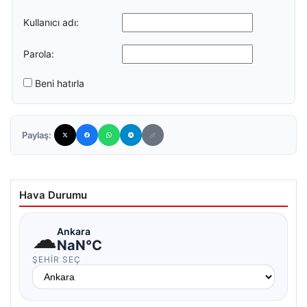
Kullanıcı adı:
Parola:
Beni hatırla
Paylaş:
Hava Durumu
☁
Ankara
NaN°C
ŞEHIR SEÇ