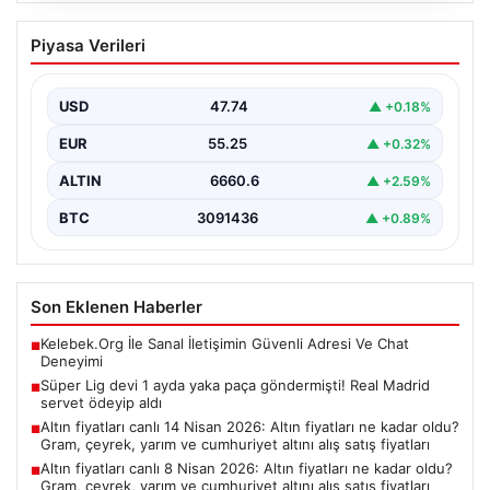
Süper Lig devi 1 ayda yaka paça
Piyasa Verileri
göndermişti! Real Madrid servet ödeyip
aldı
USD
47.74
▲ +0.18%
Fenerbahçe'nin genç ve potansiyelli futbolcularından
biri olan ve bir dönem takımın deneme antrenmanlarına
EUR
55.25
▲ +0.32%
katılan…
ALTIN
6660.6
▲ +2.59%
BTC
3091436
▲ +0.89%
Son Eklenen Haberler
Kelebek.Org İle Sanal İletişimin Güvenli Adresi Ve Chat
■
Deneyimi
Süper Lig devi 1 ayda yaka paça göndermişti! Real Madrid
■
servet ödeyip aldı
Altın fiyatları canlı 14 Nisan 2026: Altın fiyatları ne kadar oldu?
■
Gram, çeyrek, yarım ve cumhuriyet altını alış satış fiyatları
Altın fiyatları canlı 8 Nisan 2026: Altın fiyatları ne kadar oldu?
■
Gram, çeyrek, yarım ve cumhuriyet altını alış satış fiyatları