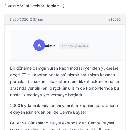
1 yazı görüntüleniyor (toplam 1)
21/05/2026: 2:37 pm
#16082
A
admin
Anahtar yönetici
Bir döneme damga vuran kapri modası yeniden yükselişe
geçti. “Dizi kapatan pantolon” olarak hafızalara kazınan
parçalar, bu sezon sokak stilinin en dikkat çeken trendleri
arasında yer alırken, birçok ünlü isim de kombinlerinde bu
nostaljik modaya yer vermeye başladı.
2000’li yılların ikonik tarzını yansıtan kaprileri gardrobuna
ekleyen isimlerden biri de Cemre Baysel.
Güller ve Günahlar dizisiyle ekranda olan Cemre Baysel
son olarak siyahlar içinde tarzıyla dikkat çekti. Baysel;