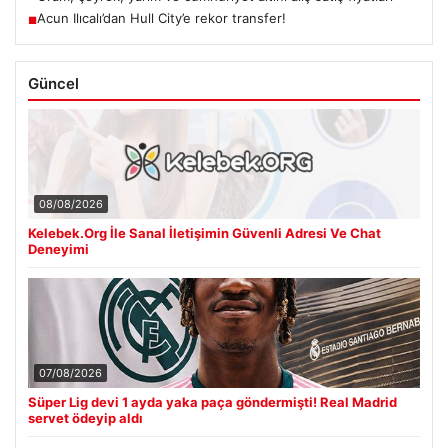
Acun Ilıcalı’dan Hull City’e rekor transfer!
■
Güncel
08/08/2026
Kelebek.Org İle Sanal İletişimin Güvenli Adresi Ve Chat
Deneyimi
07/08/2026
Süper Lig devi 1 ayda yaka paça göndermişti! Real Madrid
servet ödeyip aldı