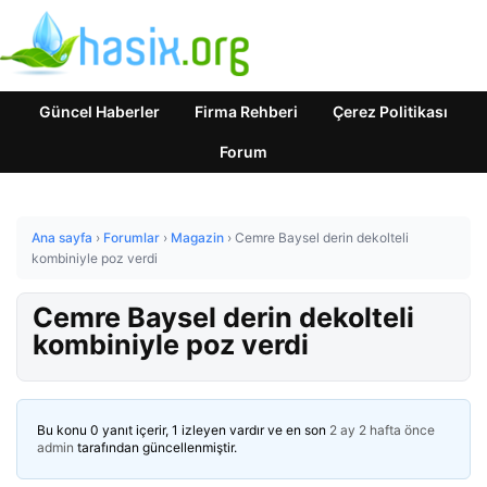
Güncel Haberler
Firma Rehberi
Çerez Politikası
Forum
Ana sayfa
›
Forumlar
›
Magazin
›
Cemre Baysel derin dekolteli
kombiniyle poz verdi
Cemre Baysel derin dekolteli
kombiniyle poz verdi
Bu konu 0 yanıt içerir, 1 izleyen vardır ve en son
2 ay 2 hafta önce
admin
tarafından güncellenmiştir.