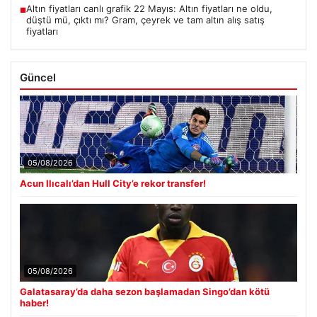
Altın fiyatları canlı grafik 22 Mayıs: Altın fiyatları ne oldu,
■
düştü mü, çıktı mı? Gram, çeyrek ve tam altın alış satış
fiyatları
Güncel
05/08/2026
Acun Ilıcalı’dan Hull City’e rekor transfer!
05/08/2026
Galatasaray’da daha sezon başlamadan Singo’dan kötü
haber!