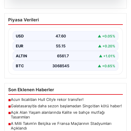
05.08.2026
Galatasaray’da daha sezon başlamadan
Piyasa Verileri
Singo’dan kötü haber!
{ "title": "Galatasaray'da Yeni Sezona Üzücü Haberle
Başlangıç: Singo'nun Durumu Belirsizliğini Koruyor",
USD
47.60
▲ +0.05%
"content": "Galatasaray,…
EUR
55.15
▲ +0.20%
ALTIN
6561.7
▲ +1.01%
BTC
3068545
▲ +0.65%
Son Eklenen Haberler
Acun Ilıcalı’dan Hull City’e rekor transfer!
■
Galatasaray’da daha sezon başlamadan Singo’dan kötü haber!
■
Açık Alan Yaşam alanlarında Kalite ve bahçe mutfağı
■
Tasarımları
A Milli Takım’ın Belçika ve Fransa Maçlarının Stadyumları
■
Açıklandı