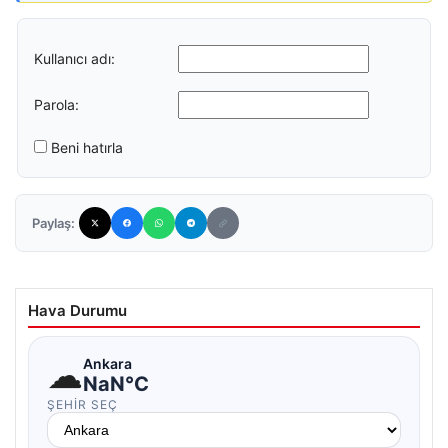
Kullanıcı adı:
Parola:
Beni hatırla
Paylaş:
Hava Durumu
☁
Ankara
NaN°C
ŞEHIR SEÇ