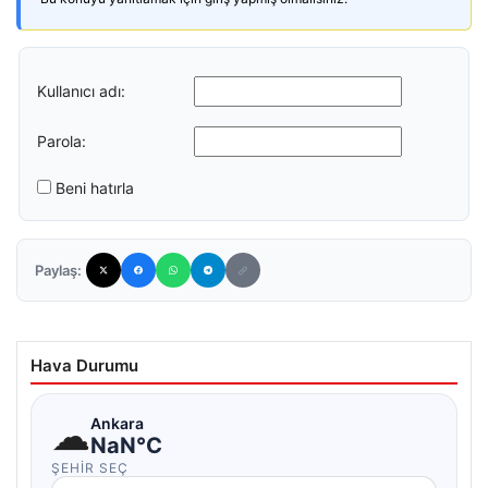
Kullanıcı adı:
Parola:
Beni hatırla
Paylaş:
Hava Durumu
☁
Ankara
NaN°C
ŞEHIR SEÇ