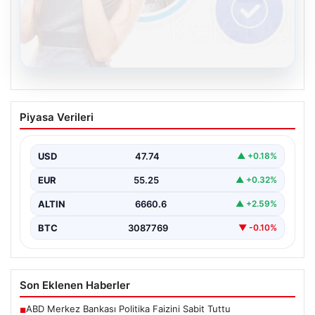
08.08.2026
Kelebek.Org İle Sanal İletişimin Güvenli
Piyasa Verileri
Adresi Ve Chat Deneyimi
Sanal dünyasında bireylerin seviyeli bir tarzda bağlantı
kurması büyük bir önem ifade etmektedir. Halen…
USD
47.74
▲ +0.18%
EUR
55.25
▲ +0.32%
ALTIN
6660.6
▲ +2.59%
BTC
3087769
▼ -0.10%
Son Eklenen Haberler
ABD Merkez Bankası Politika Faizini Sabit Tuttu
■