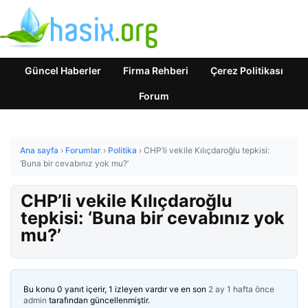
Güncel Haberler
Firma Rehberi
Çerez Politikası
Forum
Ana sayfa
›
Forumlar
›
Politika
›
CHP’li vekile Kılıçdaroğlu tepkisi:
‘Buna bir cevabınız yok mu?’
CHP’li vekile Kılıçdaroğlu
tepkisi: ‘Buna bir cevabınız yok
mu?’
Bu konu 0 yanıt içerir, 1 izleyen vardır ve en son
2 ay 1 hafta önce
admin
tarafından güncellenmiştir.