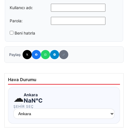
Kullanıcı adı:
Parola:
Beni hatırla
Paylaş:
Hava Durumu
☁
Ankara
NaN°C
ŞEHIR SEÇ