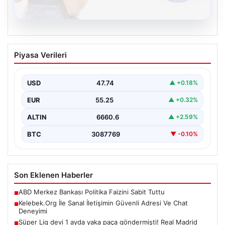
08.08.2026
Kelebek.Org İle Sanal İletişimin Güvenli
Piyasa Verileri
Adresi Ve Chat Deneyimi
Sanal dünyasında bireylerin seviyeli bir tarzda bağlantı
kurması büyük bir önem ifade etmektedir. Halen…
USD
47.74
▲ +0.18%
EUR
55.25
▲ +0.32%
ALTIN
6660.6
▲ +2.59%
BTC
3087769
▼ -0.10%
Son Eklenen Haberler
ABD Merkez Bankası Politika Faizini Sabit Tuttu
■
Kelebek.Org İle Sanal İletişimin Güvenli Adresi Ve Chat
■
Deneyimi
Süper Lig devi 1 ayda yaka paça göndermişti! Real Madrid
■