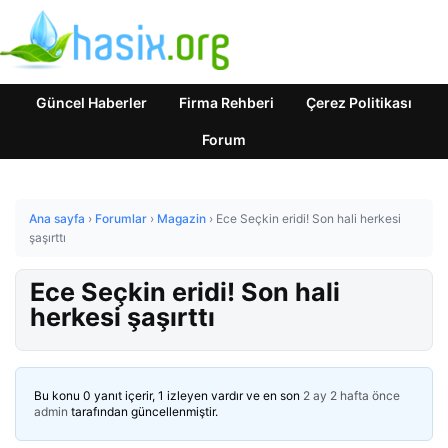
Güncel Haberler
Firma Rehberi
Çerez Politikası
Forum
Ana sayfa
›
Forumlar
›
Magazin
›
Ece Seçkin eridi! Son hali herkesi
şaşırttı
Ece Seçkin eridi! Son hali
herkesi şaşırttı
Bu konu 0 yanıt içerir, 1 izleyen vardır ve en son
2 ay 2 hafta önce
admin
tarafından güncellenmiştir.