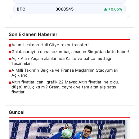
BTC
3068545
▲ +0.65%
Son Eklenen Haberler
Acun Ilıcalı’dan Hull City’e rekor transfer!
■
Galatasaray’da daha sezon başlamadan Singo’dan kötü haber!
■
Açık Alan Yaşam alanlarında Kalite ve bahçe mutfağı
■
Tasarımları
A Milli Takım’ın Belçika ve Fransa Maçlarının Stadyumları
■
Açıklandı
Altın fiyatları canlı grafik 22 Mayıs: Altın fiyatları ne oldu,
■
düştü mü, çıktı mı? Gram, çeyrek ve tam altın alış satış
fiyatları
Güncel