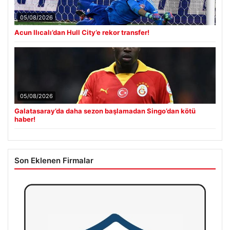
05/08/2026
Acun Ilıcalı’dan Hull City’e rekor transfer!
05/08/2026
Galatasaray’da daha sezon başlamadan Singo’dan kötü
haber!
Son Eklenen Firmalar