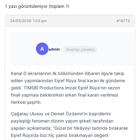
1 yazı görüntüleniyor (toplam 1)
24/05/2026: 1:05 pm
#16773
A
admin
Anahtar yönetici
Kanal D ekranlarının ilk bölümünden itibaren ilgiyle takip
edilen yapımlarından Eşref Rüya final kararı ile gündeme
geldi. TİMSBİ Productions imzalı Eşref Rüya’nın sezon
finali yapması beklenirken erken final kararı verilmesi
herkesi şaşırttı.
Çağatay Ulusoy ve Demet Özdemir’in başrollerini
paylaştığı fenomen dizinin yapım şirketi tarafından
yapılan açıklamada; “Güzel bir hikâyeyi tadında bırakarak
Eşref Rüya’da bizi hiç yalnız bırakmayan değerli