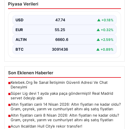
Piyasa Verileri
göndermişti! Real Madrid servet ödeyip
aldı
USD
47.74
▲ +0.18%
Fenerbahçe'nin genç ve potansiyelli futbolcularından
biri olan ve bir dönem takımın deneme antrenmanlarına
EUR
55.25
▲ +0.32%
katılan…
ALTIN
6660.6
▲ +2.59%
BTC
3091436
▲ +0.89%
Son Eklenen Haberler
Kelebek.Org İle Sanal İletişimin Güvenli Adresi Ve Chat
■
Deneyimi
Süper Lig devi 1 ayda yaka paça göndermişti! Real Madrid
■
servet ödeyip aldı
Altın fiyatları canlı 14 Nisan 2026: Altın fiyatları ne kadar oldu?
■
Gram, çeyrek, yarım ve cumhuriyet altını alış satış fiyatları
Altın fiyatları canlı 8 Nisan 2026: Altın fiyatları ne kadar oldu?
■
Gram, çeyrek, yarım ve cumhuriyet altını alış satış fiyatları
Acun Ilıcalı’dan Hull City’e rekor transfer!
■